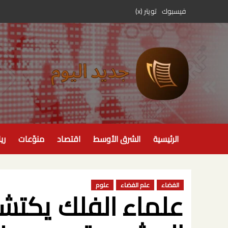
خطي
فيسبوك
تويتر (x)
لى
لمحتوى
الرئيسية
الشرق الأوسط
اقتصاد
منوّعات
ري
الفضاء
علم الفضاء
علوم
علماء الفلك يكتش