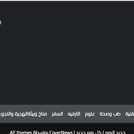
ا
قنية
طب وصحة
علوم
الترفيه
السفر
مناخ وبيئة
الهجرة واللجوء
جديد اليوم | كل يوم جديد
|
CoverNews
بواسطة AF themes.