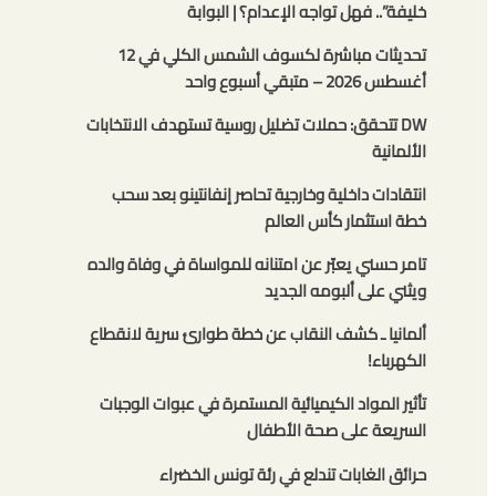
خليفة”.. فهل تواجه الإعدام؟ | البوابة
تحديثات مباشرة لكسوف الشمس الكلي في 12
أغسطس 2026 – متبقي أسبوع واحد
DW تتحقق: حملات تضليل روسية تستهدف الانتخابات
الألمانية
انتقادات داخلية وخارجية تحاصر إنفانتينو بعد سحب
خطة استثمار كأس العالم
تامر حسني يعبّر عن امتنانه للمواساة في وفاة والده
ويثني على ألبومه الجديد
ألمانيا ـ كشف النقاب عن خطة طوارئ سرية لانقطاع
الكهرباء!
تأثير المواد الكيميائية المستمرة في عبوات الوجبات
السريعة على صحة الأطفال
حرائق الغابات تندلع في رئة تونس الخضراء