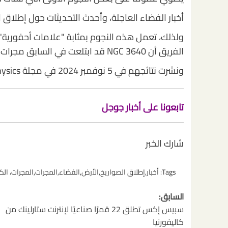
أخبار الفضاء العاجلة، وأحدث التحديثات حول إطلاق ا
ولذلك، تعمل هذه النجوم بمثابة "علامات أحفورية"
الفريق أن NGC 3640 قد ابتلعت في السابق مجرات أخرى، وفقًا للبيان.
ونشرت نتائجهم في 5 نوفمبر 2024 في مجلة Astronomy & Astrophysics.
تابعونا على أخبار جوجل
شارك الخبر
Tags:
أخبار
,
إطلاق الصواريخ
,
الأرض
,
الفضاء
,
المجرات
,
المجرات، ال
تصفّح
السابق:
المقالات
سبيس إكس تطلق 22 قمرًا صناعيًا لإنترنت ستارلينك من
كاليفورنيا