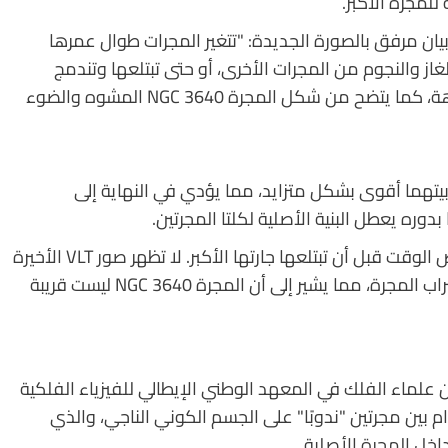
ن مرفق بالصورة الجديدة: "تتغير المجرات طوال عمرها
غاز والنجوم من المجرات الأخرى، أو حتى تبتلعها وتندمج
معها. وبعد هذه الأحداث، قد تصبح المجرات مشوهة، كما يتضح من شكل المجرة NGC 3640 المشوه والضوء
تهما أقوى بشكل متزايد، مما يؤدي في النهاية إلى
ره يعطل البنية الأصلية لكلتا المجرتين.
لحسن الحظ، قد لا يزال أمام المجرة NGC 3641 بعض الوقت قبل أن تبتلعها جارتها الأكبر. لا تظهر صور VLT الأخيرة
أي علامات على تشوه المجرة NGC 3641 بسبب اقتراب المجرة، مما يشير إلى أن المجرة NGC 3640 ليست قريبة
 علماء الفلك في المعهد الوطني الإيطالي للفيزياء الفلكية
NGC 3640. ويترك الاصطدام بين مجرتين "ندوبًا" على الجسم الكوني الناجي، والذي
خل المجرة الأصلية.