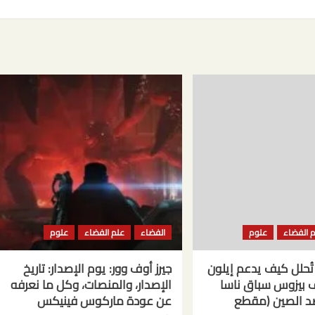
 الفضاء
علوم
الفضاء
علم الفضاء
علوم
بكة CNN تُحلل كيف يدعم إيلون
جيرز أوف وور: يوم الإصدار: تاريخ
بيزوس سباق ناسا
الإصدار، والمنصات، وكل ما نعرفه
ضد الصين (مقطع
عن عودة ماركوس فينيكس