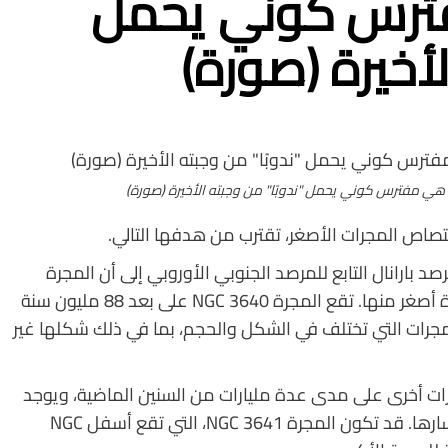
رس كوني يحمل
لأخيرة (صورة)
ي مفترس كوني يحمل "ندوبًا" من وجبته الأخيرة (صورة)
امتصاص المجرات الأصغر، تقترب من هدفها التالي.
بارانال التابع للمرصد الجنوبي الأوروبي إلى أن المجرة
المعروفة باسم NGC 3640 قد تندمج قريبًا مع مجرة أصغر منها. تقع المجرة NGC 3640 على بعد 88 مليون سنة
رات التي تختلف في الشكل والحجم، بما في ذلك شكلها غير
لمجرة NGC 3640 التهمت مجرات أخرى على مدى عدة مليارات من السنين الماضية، ويوجد
الآن جار أصغر حجمًا، يُعرف باسم NGC 3641، في مسارها. قد تكون المجرة NGC 3641، التي تقع أسفل NGC