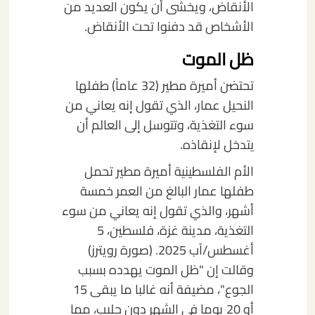
الأنقاض، ويخشى أن يكون العديد من
الأشخاص قد دفنوا تحت الأنقاض.
ظل الموت
تحتضن أميرة مطير (32 عاماً) طفلها
النحيل عمار، الذي تقول إنه يعاني من
سوء التغذية، وتتوسل إلى العالم أن
يتدخل لإنقاذه.
الأم الفلسطينية أميرة مطير تحمل
طفلها عمار البالغ من العمر خمسة
أشهر، والذي تقول إنه يعاني من سوء
التغذية، مدينة غزة، فلسطين، 5
أغسطس/آب 2025. (صورة رويترز)
وقالت إن "ظل الموت يهدده بسبب
الجوع"، مضيفة أنه غالبا ما يبقى 15
أو 20 يوما في الشهر دون حليب، مما