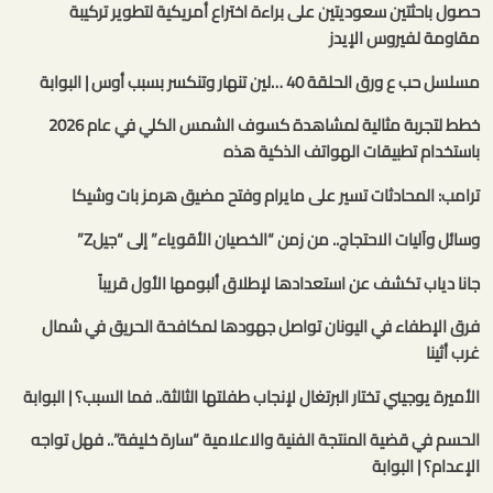
حصول باحثتين سعوديتين على براءة اختراع أمريكية لتطوير تركيبة
مقاومة لفيروس الإيدز
مسلسل حب ع ورق الحلقة 40 …لين تنهار وتنكسر بسبب أوس | البوابة
خطط لتجربة مثالية لمشاهدة كسوف الشمس الكلي في عام 2026
باستخدام تطبيقات الهواتف الذكية هذه
ترامب: المحادثات تسير على مايرام وفتح مضيق هرمز بات وشيكا
وسائل وآليات الاحتجاج.. من زمن “الخصيان الأقوياء” إلى “جيلZ”
جانا دياب تكشف عن استعدادها لإطلاق ألبومها الأول قريباً
فرق الإطفاء في اليونان تواصل جهودها لمكافحة الحريق في شمال
غرب أثينا
الأميرة يوجيني تختار البرتغال لإنجاب طفلتها الثالثة.. فما السبب؟ | البوابة
الحسم في قضية المنتجة الفنية والاعلامية “سارة خليفة”.. فهل تواجه
الإعدام؟ | البوابة