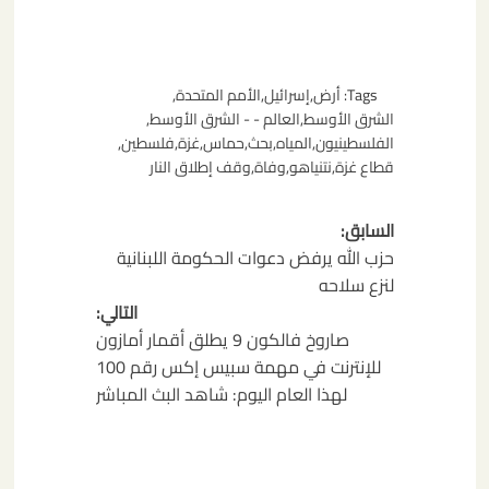
Tags:
أرض
,
إسرائيل
,
الأمم المتحدة
,
الشرق الأوسط
,
العالم - - الشرق الأوسط
,
الفلسطينيون
,
المياه
,
بحث
,
حماس
,
غزة
,
فلسطين
,
قطاع غزة
,
نتنياهو
,
وفاة
,
وقف إطلاق النار
تصفّح
السابق:
المقالات
حزب الله يرفض دعوات الحكومة اللبنانية
لنزع سلاحه
التالي:
صاروخ فالكون 9 يطلق أقمار أمازون
للإنترنت في مهمة سبيس إكس رقم 100
لهذا العام اليوم: شاهد البث المباشر