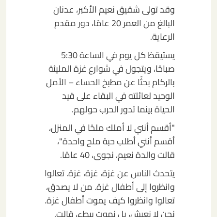
وقد تولى شقيق نعيم الأكبر، عدنان
البالغ من العمر 20 عامًا، دور مقدم
الرعاية.
يستيقظ كل يوم في الساعة 5:30
صباحًا، ويتجول في شوارع غزة المليئة
بالركام بحثًا عن مطبخ الحساء – الأمل
الوحيد لعائلته في البقاء على قيد
الحياة بينما تدور الحرب حولهم.
"أقسم أنني لا أملك ملحًا في المنزل،
أقسم أنني أطلب حبة ملح واحدة"،
قالت والدة نعيم، نجوى، 40 عامًا.
يتحدث الناس عن غزة، غزة، غزة. تعالوا
وانظروا إلى أطفال غزة. من لا يصدق،
تعالوا وانظروا كيف يموت أطفال غزة.
نحن لا نعيش، بل نموت ببطء، قالت.