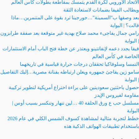
الاتحاد الأوروبي لكرة القدم يتمسك بمقاطعة بطولات كأس العالم
ويطالب الفيفا بضمانات لاستعادة الثقة
بعد وصفها ب”السمينة”…جورجينا ترد بقوة على المتنمرين…ماذا
قالت؟ | البوابة
رامي جمال يفاجىء محمد صلاح بهدية غير متوقعة بعد صفقة طرابزون
| البوابة
فيفا يجدد دعمه لإنفانتينو ويعتذر عن خطة فتح الباب أمام الاستثمارات
الخاصة في كأس العالم
النمسا وسلوفاكيا تحققان درجات حرارة قياسية في تاريخهما
سامو زين يفاجئ جمهوره ويعلن ارتباطه بفنانة مصرية…إليك التفاصيل
| البوابة
حصول باحثتين سعوديتين على براءة اختراع أمريكية لتطوير تركيبة
مقاومة لفيروس الإيدز
مسلسل حب ع ورق الحلقة 40 …لين تنهار وتنكسر بسبب أوس |
البوابة
خطط لتجربة مثالية لمشاهدة كسوف الشمس الكلي في عام 2026
باستخدام تطبيقات الهواتف الذكية هذه