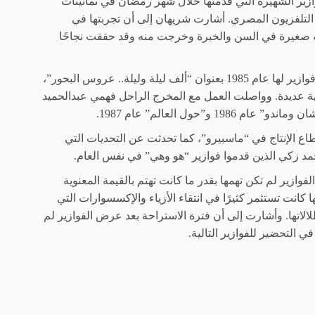
زير الشهيرة التي قدمتها خلال شهر رمضان في ثمانينات
التلفزيون المصري. أشارت شريهان إلى أن تجربتها في
ته صغيرة في السن والخبرة وخرجت منه وقد حققت نجاحًا
كشفت شريهان عن التحدي الكبير الذي واجهته في إعداد أول فوازير لها عام 1985 بعنوان “ألف ليلة وليلة.. عروس البحور”،
لى مشاهد تمثيلية عديدة. وواصلت العمل مع المخرج الراحل فهمي عبدالحميد
”حول العالم” عام 1987.
ع الإنتاج في “ماسبيرو”، كما تحدثت عن التحديات التي
 زكي الذين قدموا فوازير “هو وهي” في نفس العام.
ازير لم تكن تهمها بقدر ما كانت تهتم بالقيمة المعنوية
 كانت تستثمر كثيرًا في انتقاء الأزياء والإكسسوارات التي
لاتها. وأشارت إلى أن فترة الاستراحة بعد عرض الفوازير لم
 التحضير للفوازير التالية.