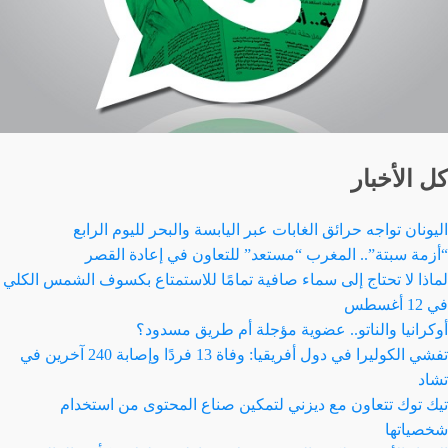
كل الأخبار
اليونان تواجه حرائق الغابات عبر اليابسة والبحر لليوم الرابع
“أزمة سبتة”.. المغرب “مستعد” للتعاون في إعادة القصر
لماذا لا تحتاج إلى سماء صافية تمامًا للاستمتاع بكسوف الشمس الكلي
في 12 أغسطس
أوكرانيا والناتو.. عضوية مؤجلة أم طريق مسدود؟
تفشي الكوليرا في دول أفريقيا: وفاة 13 فردًا وإصابة 240 آخرين في
تشاد
تيك توك تتعاون مع ديزني لتمكين صناع المحتوى من استخدام
شخصياتها