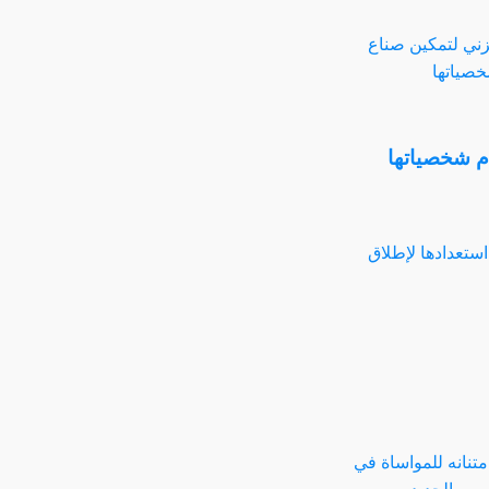
م شخصياتها