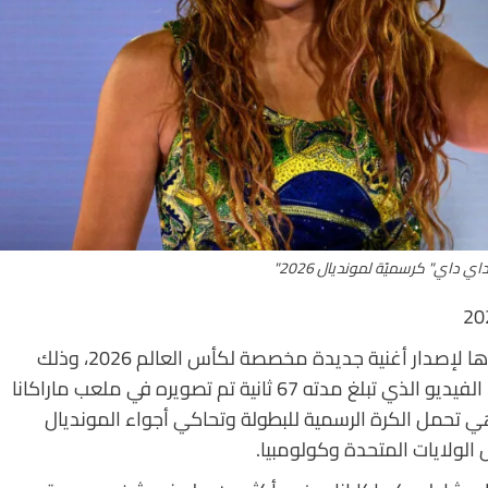
ي داي" كرسميّة لمونديال 2026"
أعلنت نجمة البوب الكولومبية، شاكيرا، عن استعدادها لإصدار أغنية جديدة مخصصة لكأس العالم 2026، وذلك
من خلال نشر فيديو تشويقي على منصة إنستاغرام. الفيديو الذي تبلغ مدته 67 ثانية تم تصويره في ملعب ماراكانا
وهي تحمل الكرة الرسمية للبطولة وتحاكي أجواء المونديال
الولايات المتحدة وكولومبيا.