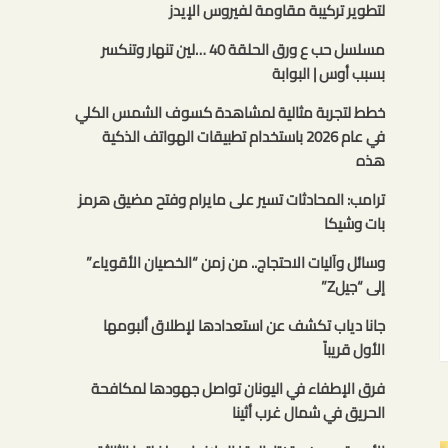
لتطوير تركيبة مقاومة لفيروس الإيدز
مسلسل حب ع ورق الحلقة 40 …لين تنهار وتنكسر
بسبب أوس | البوابة
خطط لتجربة مثالية لمشاهدة كسوف الشمس الكلي
في عام 2026 باستخدام تطبيقات الهواتف الذكية
هذه
ترامب: المحادثات تسير على مايرام وفتح مضيق هرمز
بات وشيكا
وسائل وآليات الاحتجاج.. من زمن “الخصيان الأقوياء”
إلى “جيلZ”
جانا دياب تكشف عن استعدادها لإطلاق ألبومها
الأول قريباً
فرق الإطفاء في اليونان تواصل جهودها لمكافحة
الحريق في شمال غرب أثينا