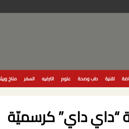
اضة
تقنية
طب وصحة
علوم
الترفيه
السفر
مناخ وبيئ
ة “داي داي” كرسميّة