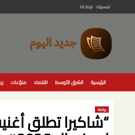
خطي
فيسبوك
تويتر (x)
لى
لمحتوى
الرئيسية
الشرق الأوسط
اقتصاد
منوّعات
ري
رياضة
“شاكيرا تطلق أغني