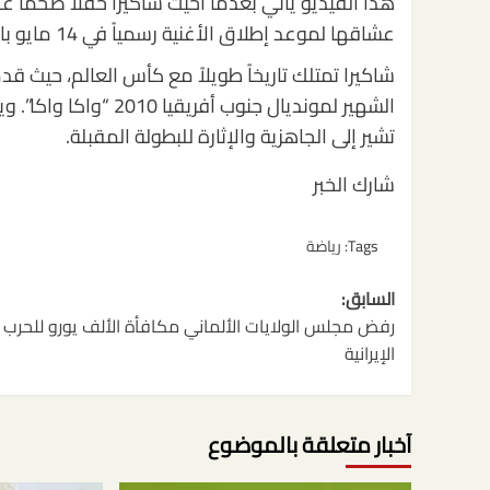
هذا الفيديو يأتي بعدما أحيت شاكيرا حفلاً ضخماً
عشاقها لموعد إطلاق الأغنية رسمياً في 14 مايو بالتعاون مع الفنان النيجيري بورنا بوي.
الشهير لمونديال جنوب أ
تشير إلى الجاهزية والإثارة للبطولة المقبلة.
شارك الخبر
Tags:
رياضة
تصفّح
السابق:
المقالات
رفض مجلس الولايات الألماني مكافأة الألف يورو للحرب
الإيرانية
آخبار متعلقة بالموضوع