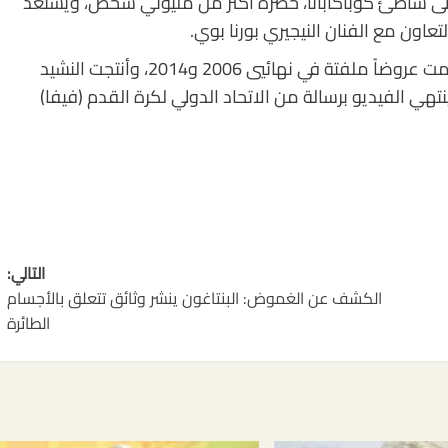
 على شاطئ كوباكابانا، حضره أكثر من مليوني شخص، ويستعد
شاكيرا تمتلك تاريخاً طويلاً مع كأس العالم، حيث قدمت عروضاً ملفتة في نهائيي 2006 و2014، وأنتجت النشيد
فريقيا 2010 “واكا واكا”. وينتهي الفيديو برسالة من الاتحاد الدولي لكرة القدم (فيفا)
التالي:
الكشف عن الغموض: البنتاغون ينشر وثائق تتعلق بالأجسام
الطائرة