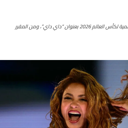
كشفت نجمة البوب العالمية شاكيرا عن الأغنية الرسمية لكأس العالم 2026 بعنوان “داي داي”، ومن المقرر