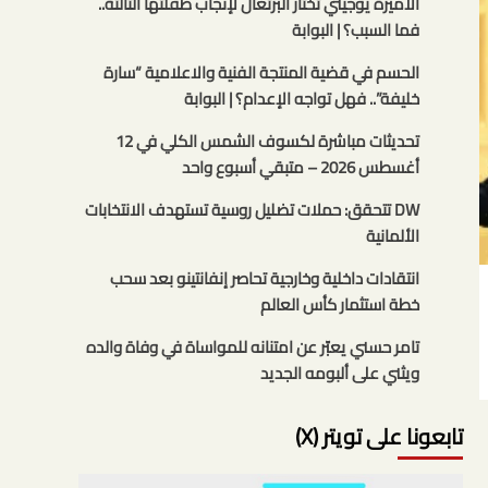
الأميرة يوجيني تختار البرتغال لإنجاب طفلتها الثالثة..
فما السبب؟ | البوابة
الحسم في قضية المنتجة الفنية والاعلامية “سارة
خليفة”.. فهل تواجه الإعدام؟ | البوابة
تحديثات مباشرة لكسوف الشمس الكلي في 12
أغسطس 2026 – متبقي أسبوع واحد
DW تتحقق: حملات تضليل روسية تستهدف الانتخابات
الألمانية
انتقادات داخلية وخارجية تحاصر إنفانتينو بعد سحب
خطة استثمار كأس العالم
تامر حسني يعبّر عن امتنانه للمواساة في وفاة والده
ويثني على ألبومه الجديد
تابعونا على تويتر (X)