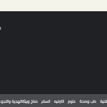
ا
قنية
طب وصحة
علوم
الترفيه
السفر
مناخ وبيئة
الهجرة واللجوء