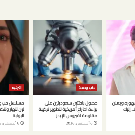
طب وصحة
الترفيه
هوره ويعلن
حصول باحثتين سعوديتين على
ة…إليك
براءة اختراع أمريكية لتطوير تركيبة
لين تنهار وتن
مقاومة لفيروس الإيدز
البوابة
6 أغسطس، 2026
6 أغسطس، 2026