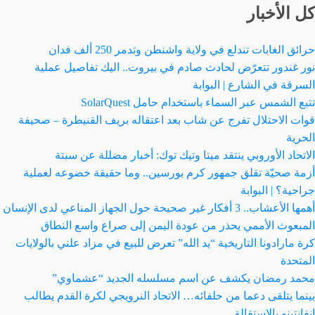
كل الأخبار
حرائق الغابات تندلع في ولاية واشنطن وتدمر 250 ألف فدان
نور غندور تتعرّض لحادث صادم في بيروت.. اليك تفاصيل عملية
السرقة في الشارع | البوابة
تتبع الشمس عبر السماء باستخدام حامل SolarQuest
قوات الاحتلال تفرج عن شاب بعد اعتقاله بريف القنيطرة – صحيفة
الحرية
الاتحاد الأوروبي ينتقد ميتا وتيك توك: أخبار مضللة عن سبتة
أزمة صحيّة تقلق جمهور كرم بورسين.. وما حقيقة خضوعه لعملية
جراحية؟ | البوابة
أهمها الأعشاب.. 3 أفكار غير صحيحة حول الجهاز المناعي لدى الإنسان
المبعوث الأممي يحذر من عودة اليمن إلى صراع واسع النطاق
كرة مارادونا التاريخية “يد الله” تعرض للبيع في مزاد علني بالولايات
المتحدة
محمد رمضان يكشف عن اسم مسلسله الجديد “عشماوي”
بينما يتلقى دعما من حلفائه… الاتحاد النرويجي لكرة القدم يطالب
إنفانتينو بالاستقالة