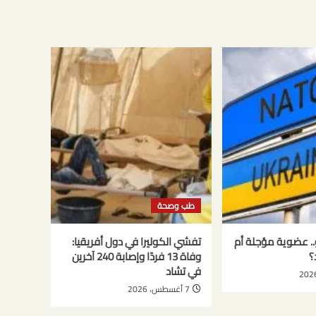
طب وصحة
تو.. عضوية مؤجلة أم
تفشي الكوليرا في دول أفريقيا:
؟
وفاة 13 فردًا وإصابة 240 آخرين
في تشاد
7 أغسطس، 2026