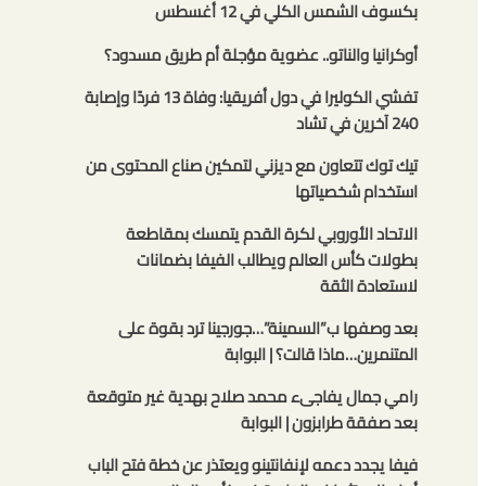
بكسوف الشمس الكلي في 12 أغسطس
أوكرانيا والناتو.. عضوية مؤجلة أم طريق مسدود؟
تفشي الكوليرا في دول أفريقيا: وفاة 13 فردًا وإصابة
240 آخرين في تشاد
تيك توك تتعاون مع ديزني لتمكين صناع المحتوى من
استخدام شخصياتها
الاتحاد الأوروبي لكرة القدم يتمسك بمقاطعة
بطولات كأس العالم ويطالب الفيفا بضمانات
لاستعادة الثقة
بعد وصفها ب”السمينة”…جورجينا ترد بقوة على
المتنمرين…ماذا قالت؟ | البوابة
رامي جمال يفاجىء محمد صلاح بهدية غير متوقعة
بعد صفقة طرابزون | البوابة
فيفا يجدد دعمه لإنفانتينو ويعتذر عن خطة فتح الباب