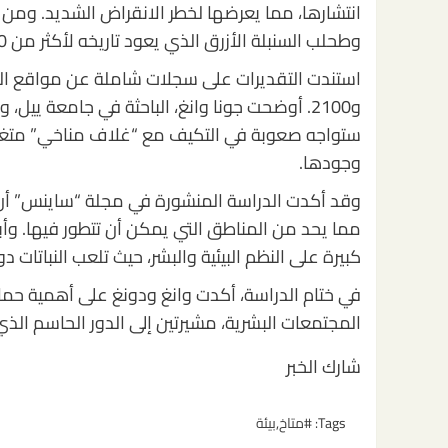
انتشارها، مما يعرضها لخطر الانقراض الشديد. ومن بين 
وطحلب السنبلة الأزرق الذي يعود تاريخه لأكثر من 400 مليون سنة، وثُلث أنواع الأوكالبتوس الشهيرة في أستراليا.
و2100. أوضحت جونا وانغ، الباحثة في جامعة ييل، 
ستواجه صعوبة في التكيف مع “غلاف مناخي” متغير، 
وجودها.
وقد أكدت الدراسة المنشورة في مجلة “ساينس” أن الت
مما يحد من المناطق التي يمكن أن تتطور فيها. وأبرز 
كبيرة على النظم البيئية والبشر، حيث تلعب النباتات د
في ختام الدراسة، أكدت وانغ ودونغ على أهمية حماية 
المجتمعات البشرية، مشيرتين إلى الدور الحاسم الذي 
شارك الخبر
Tags:
#متاخ
,
بيئة