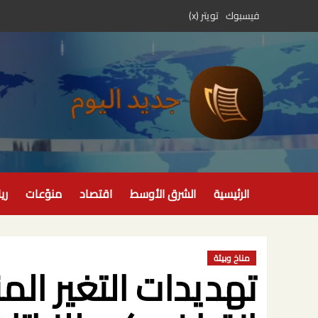
خطي
فيسبوك
تويتر (x)
لى
لمحتوى
الرئيسية
الشرق الأوسط
اقتصاد
منوّعات
ري
مناخ وبيئة
تهديدات التغير الم