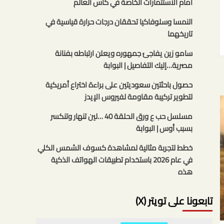
أمام الاستثمارات الخاصة في كأس العالم
النمسا وسلوفاكيا تحققان درجات حرارة قياسية في
تاريخهما
سامو زين يفاجئ جمهوره ويعلن ارتباطه بفنانة
مصرية…إليك التفاصيل | البوابة
حصول باحثتين سعوديتين على براءة اختراع أمريكية
لتطوير تركيبة مقاومة لفيروس الإيدز
مسلسل حب ع ورق الحلقة 40 …لين تنهار وتنكسر
بسبب أوس | البوابة
خطط لتجربة مثالية لمشاهدة كسوف الشمس الكلي
في عام 2026 باستخدام تطبيقات الهواتف الذكية
هذه
تابعونا على تويتر (X)