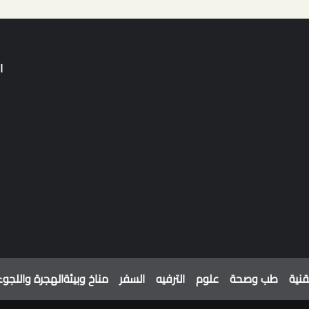
ا
قنية
طب وصحة
علوم
الترفيه
السفر
مناخ وبيئة
الهجرة واللجوء