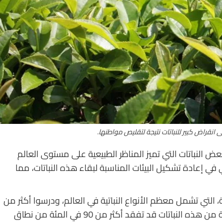
ى انقراض كبير للنباتات نتيجة لتقليص مواطنها.
لبعض النباتات التي تميز المناظر الطبيعية على مستوى العالم
 في إعادة تشكيل البيئات المناسبة لبقاء هذه النباتات، مما
ية، التي تشمل معظم الأنواع النباتية في العالم، ودرسوا أكثر من
67 ألف نوع منها. ووجدوا أن ما بين 7 و16 في المئة من هذه النباتات قد تفقد أكثر من 90 في المئة من نطاق