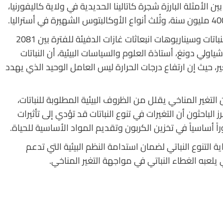
الأمثلة البارزة شجرة كاتالينا الحديدية في ولاية كاليفورنيا،
استندت التقديرات على سجلات شاملة عن مواقع النباتات وسيناريوهات انبعاثات غازات الدفيئة للفترة بين 2081
وشياولي دونغ، أستاذة العلوم والسياسات البيئية، أن النباتات
حيث إن ارتفاع درجات الحرارة ليس العامل الوحيد الذي يهدد
غير المناخي يقلل من الظروف البيئية المطلوبة للنباتات،
الباحثون أن التغيرات في تنوع النباتات قد تؤدي إلى تأثيرات
وراً أساسياً في تخزين الكربون وتقديم المواد الأساسية للحياة.
التنوع النباتي لضمان استدامة النظم البيئية التي تدعم
يلعبه الغطاء النباتي في مواجهة التغير المناخي.