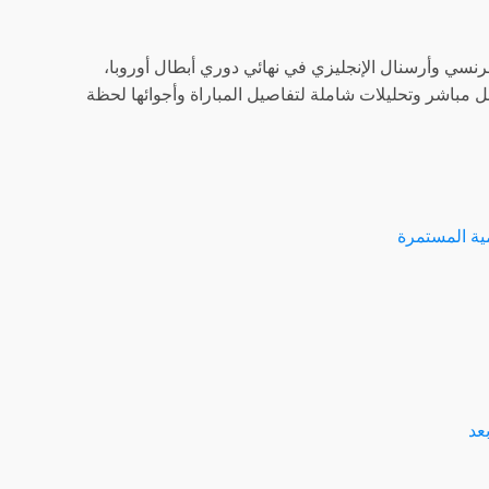
نسي وأرسنال الإنجليزي في نهائي دوري أبطال أوروبا،
س. وستقدم فرانس24 تغطية خاصة للحدث، مع نقل مباشر وتحليلات شاملة لتفاصيل المباراة وأجوائها لحظة