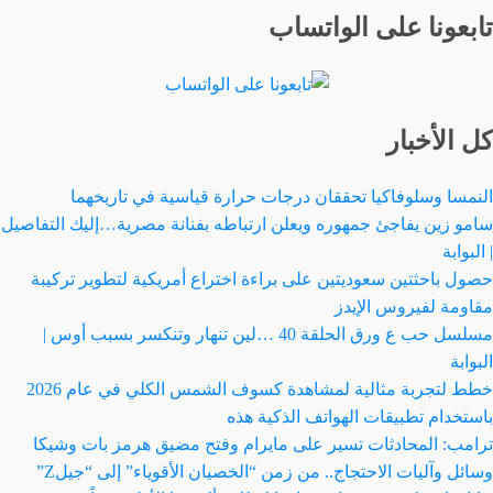
تابعونا على الواتساب
كل الأخبار
النمسا وسلوفاكيا تحققان درجات حرارة قياسية في تاريخهما
سامو زين يفاجئ جمهوره ويعلن ارتباطه بفنانة مصرية…إليك التفاصيل
| البوابة
حصول باحثتين سعوديتين على براءة اختراع أمريكية لتطوير تركيبة
مقاومة لفيروس الإيدز
مسلسل حب ع ورق الحلقة 40 …لين تنهار وتنكسر بسبب أوس |
البوابة
خطط لتجربة مثالية لمشاهدة كسوف الشمس الكلي في عام 2026
باستخدام تطبيقات الهواتف الذكية هذه
ترامب: المحادثات تسير على مايرام وفتح مضيق هرمز بات وشيكا
وسائل وآليات الاحتجاج.. من زمن “الخصيان الأقوياء” إلى “جيلZ”