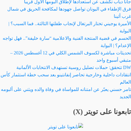
جانا دياب تكشف عن استعدادها لإطلاق ألبومها الأول قريباً
فرق الإطفاء في اليونان تواصل جهودها لمكافحة الحريق في شمال
غرب أثينا
الأميرة يوجيني تختار البرتغال لإنجاب طفلتها الثالثة.. فما السبب؟ |
البوابة
الحسم في قضية المنتجة الفنية والاعلامية “سارة خليفة”.. فهل تواجه
الإعدام؟ | البوابة
تحديثات مباشرة لكسوف الشمس الكلي في 12 أغسطس 2026 –
متبقي أسبوع واحد
DW تتحقق: حملات تضليل روسية تستهدف الانتخابات الألمانية
انتقادات داخلية وخارجية تحاصر إنفانتينو بعد سحب خطة استثمار كأس
العالم
تامر حسني يعبّر عن امتنانه للمواساة في وفاة والده ويثني على ألبومه
الجديد
تابعونا على تويتر (X)