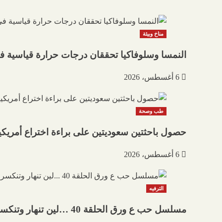
مناخ وبيئة
النمسا وسلوفاكيا تحققان درجات حرارة قياسية في
6 أغسطس، 2026
طب وصحة
حصول باحثتين سعوديتين على براءة اختراع أمريكية
6 أغسطس، 2026
الترفيه
مسلسل حب ع ورق الحلقة 40 …لين تنهار وتنكسر بسبب أوس | البوابة