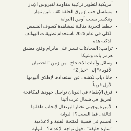
أمريكية لتطوير تركيبة مقاومة لفيروس الإيدز
مسلسل حب ع ورق الحلقة 40 …لين تنهار
وتنكسر بسبب أوس | البوابة
خطط لتجربة مثالية لمشاهدة كسوف الشمس
الكلي في عام 2026 باستخدام تطبيقات الهواتف
الذكية هذه
ترامب: المحادثات تسير على مايرام وفتح مضيق
هرمز بات وشيكا
وسائل وآليات الاحتجاج.. من زمن “الخصيان
الأقوياء” إلى “جيلZ”
جانا دياب تكشف عن استعدادها لإطلاق ألبومها
الأول قريباً
فرق الإطفاء في اليونان تواصل جهودها لمكافحة
الحريق في شمال غرب أثينا
الأميرة يوجيني تختار البرتغال لإنجاب طفلتها
الثالثة.. فما السبب؟ | البوابة
الحسم في قضية المنتجة الفنية والاعلامية
“سارة خليفة”.. فهل تواجه الإعدام؟ | البوابة