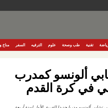
ياضة
تقنية
طب وصحة
علوم
الترفيه
السفر
مناخ وب
شابي ألونسو كمدرب
ي في كرة القدم
ني تشابي ألونسو مدربا جديدا للفريق الأول ‌لمدة أربعة…