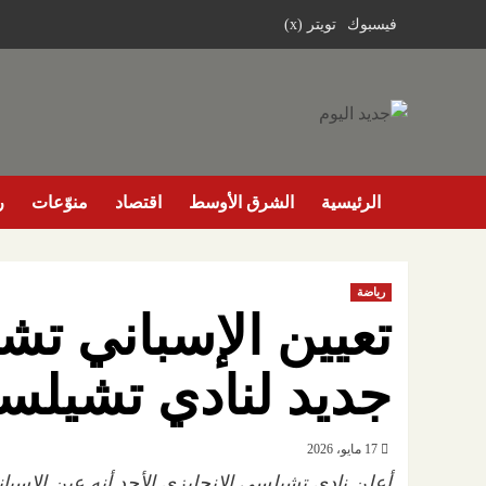
خطي
فيسبوك
تويتر (x)
لى
لمحتوى
الرئيسية
الشرق الأوسط
اقتصاد
منوّعات
ر
رياضة
تعيين الإسباني ت
جديد لنادي تشيلس
17 مايو، 2026
أعلن نادي تشيلسي ​الإنجليزي الأحد أنه عين الإسبا