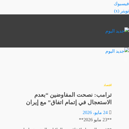
خطي
فيسبوك
لى
تويتر (x)
لمحتوى
اقتصاد
ترامب: نصحت المفاوضين “بعدم
الاستعجال في إتمام اتفاق” مع إيران
24 مايو، 2026
**23 مايو 2026**