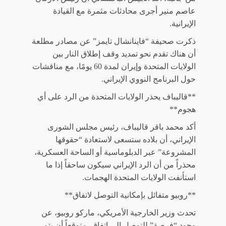
عاصم منير أجرى محادثات مثمرة مع القيادة
الإيرانية.
ذكرت صحيفة “فاينانشال تايمز” عن مصادر مطلعة
أن هناك تقدم نحو تمديد وقف إطلاق النار بين
الولايات المتحدة وإيران لمدة 60 يومًا، مع مناقشات
حول البرنامج النووي الإيراني.
**قاليباف يحذر الولايات المتحدة من الرد على أي
هجوم**
أكد محمد باقر قاليباف، رئيس مجلس الشورى
الإيراني، أن بلاده ستسعى لاستعادة “حقوقها
المشروعة” عبر الدبلوماسية أو الساحة العسكرية،
محذراً من أن الرد الإيراني سيكون ساحقاً إذا ما
استأنفت الولايات المتحدة الهجمات.
**روبيو متفائل بإمكانية التوصل لاتفاق**
تحدث وزير الخارجية الأمريكي، ماركو روبيو، عن
وجود “فرصة” للتوصل إلى اتفاق، متوقعاً أن يتم