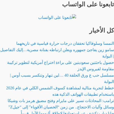
تابعونا على الواتساب
كل الأخبار
النمسا وسلوفاكيا تحققان درجات حرارة قياسية في تاريخهما
سامو زين يفاجئ جمهوره ويعلن ارتباطه بفنانة مصرية…إليك التفاصيل
| البوابة
حصول باحثتين سعوديتين على براءة اختراع أمريكية لتطوير تركيبة
مقاومة لفيروس الإيدز
مسلسل حب ع ورق الحلقة 40 …لين تنهار وتنكسر بسبب أوس |
البوابة
خطط لتجربة مثالية لمشاهدة كسوف الشمس الكلي في عام 2026
باستخدام تطبيقات الهواتف الذكية هذه
ترامب: المحادثات تسير على مايرام وفتح مضيق هرمز بات وشيكا
وسائل وآليات الاحتجاج.. من زمن “الخصيان الأقوياء” إلى “جيلZ”
جانا دياب تكشف عن استعدادها لإطلاق ألبومها الأول قريباً