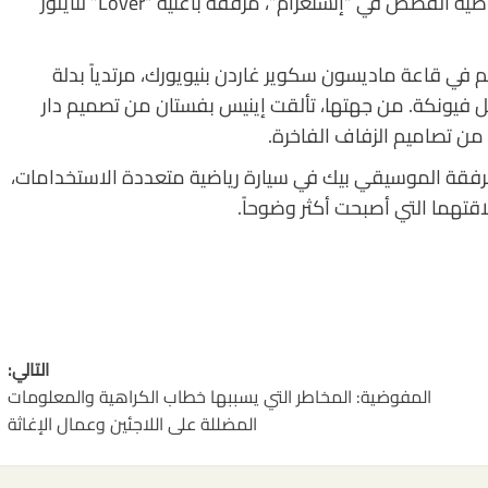
القرب بينهما. وأعادت إينيس نشر إحدى الصور عبر خاصية القصص في “إنستغرام”، مرفقة بأغنية “Lover” لتايلور
م في قاعة ماديسون سكوير غاردن بنيويورك، مرتدياً بدلة
يونكة. من جهتها، تألقت إينيس بفستان من تصميم دار
برفقة الموسيقي بيك في سيارة رياضية متعددة الاستخدامات،
قتهما التي أصبحت أكثر وضوحاً.
التالي:
المفوضية: المخاطر التي يسببها خطاب الكراهية والمعلومات
المضللة على اللاجئين وعمال الإغاثة