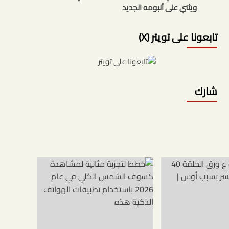
ويثني على ألبومه الجديد
تابعونا على تويتر (X)
شارك