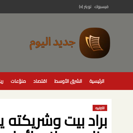
خطي
فيسبوك
تويتر (x)
لى
لمحتوى
الرئيسية
الشرق الأوسط
اقتصاد
منوّعات
ري
الترفيه
براد بيت وشريكته ي