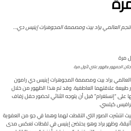
رة
 النجم العالمي براد بيت ومصممة المجوهرات إينيس دي…
جئان الجمهور بظهور علني لأول مرة
 العالمي براد بيت ومصممة المجوهرات إينيس دي رامون
طبيعة علاقتهما العاطفية. وقد تم هذا الظهور من خلال
 على “إنستغرام” قبل أن يتوجه الثنائي لحضور حفل زفاف
ترافيس كيلسي.
حيث انتشرت الصور التي التقطت لهما وهما في جو من العفوية
داء أنيقة، وظهر براد وهو يحتضن إينيس في لقطات تعكس مدى