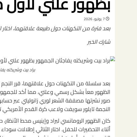
بظهور علني لأول م
7 يوليو، 2026
بعد فترة من التكهنات حول طبيعة علاقتهما، اختار
شارك الخبر
براد بيت وشريكته يفا
بعد سلسلة من التكهنات حول علاقتهما، قرر النجم
الظهور معاً بشكل رسمي وعلني، مما أكد للجمهور 
صور نشرتها مصففة الشعر لوري زانوليتي عبر حسابها
النجمة تايلور سويفت ولاعب كرة القدم الأمريكي 
كان الظهور الرومانسي لبراد وإينيس محط الأنظار، 
أثناء التحضيرات للحفل. اختار الثنائي إطلالات سو