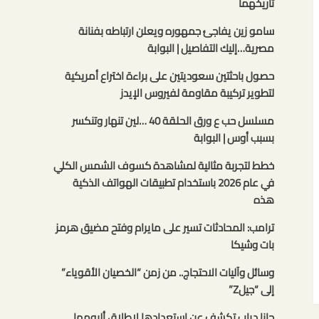
تاريخهما
سامو زين يفاجئ جمهوره ويعلن ارتباطه بفنانة
مصرية…إليك التفاصيل | البوابة
حصول باحثتين سعوديتين على براءة اختراع أمريكية
لتطوير تركيبة مقاومة لفيروس الإيدز
مسلسل حب ع ورق الحلقة 40 …لين تنهار وتنكسر
بسبب أوس | البوابة
خطط لتجربة مثالية لمشاهدة كسوف الشمس الكلي
في عام 2026 باستخدام تطبيقات الهواتف الذكية
هذه
ترامب: المحادثات تسير على مايرام وفتح مضيق هرمز
بات وشيكا
وسائل وآليات الاحتجاج.. من زمن “الخصيان الأقوياء”
إلى “جيلZ”
جانا دياب تكشف عن استعدادها لإطلاق ألبومها