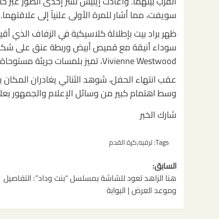
سويفت، مما أشار للمرة الأولى علنياً إلى علاقتهما.
ظهر براد بيت بإطلالة كلاسيكية في الزفاف الذي أقي
سوداء أنيقة مع قميص أبيض وربطة عنق على شكل ف
Vivienne Westwood، تميز بلمسات جريئة مستوحاة من تصاميم الزفاف الفاخرة.
عقب انتهاء الحفل، شوهد الثنائي يغادران المكان 
وسط اهتمام كبير من وسائل الإعلام والجمهور بعلا
شارك الخبر
Tags:
ترفيه
,
كرة القدم
تصفّح
السابق:
المقالات
هنا الزاهد تعود للشاشة بمسلسل “بنت وداد”: التفاصيل
وموعد العرض | البوابة