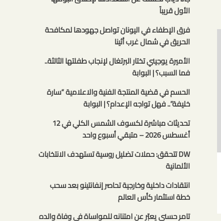
الأول قريباً
فرق الإطفاء في اليونان تواصل جهودها لمكافحة
الحريق في شمال غرب أثينا
الأميرة يوجيني تختار البرتغال لإنجاب طفلتها الثالثة..
فما السبب؟ | البوابة
الحسم في قضية المنتجة الفنية والاعلامية “سارة
خليفة”.. فهل تواجه الإعدام؟ | البوابة
تحديثات مباشرة لكسوف الشمس الكلي في 12
أغسطس 2026 – متبقي أسبوع واحد
DW تتحقق: حملات تضليل روسية تستهدف الانتخابات
الألمانية
انتقادات داخلية وخارجية تحاصر إنفانتينو بعد سحب
خطة استثمار كأس العالم
تامر حسني يعبّر عن امتنانه للمواساة في وفاة والده