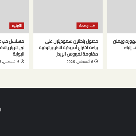
طب وصحة
الترفيه
هوره ويعلن
حصول باحثتين سعوديتين على
ة…إليك
براءة اختراع أمريكية لتطوير تركيبة
لين تنهار وتن
مقاومة لفيروس الإيدز
البوابة
6 أغسطس، 2026
6 أغسطس، 2026
ا