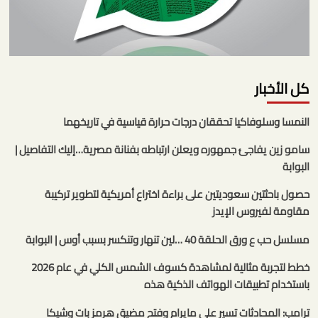
كل الأخبار
النمسا وسلوفاكيا تحققان درجات حرارة قياسية في تاريخهما
سامو زين يفاجئ جمهوره ويعلن ارتباطه بفنانة مصرية…إليك التفاصيل |
البوابة
حصول باحثتين سعوديتين على براءة اختراع أمريكية لتطوير تركيبة
مقاومة لفيروس الإيدز
مسلسل حب ع ورق الحلقة 40 …لين تنهار وتنكسر بسبب أوس | البوابة
خطط لتجربة مثالية لمشاهدة كسوف الشمس الكلي في عام 2026
باستخدام تطبيقات الهواتف الذكية هذه
ترامب: المحادثات تسير على مايرام وفتح مضيق هرمز بات وشيكا