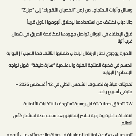
وسائل وآليات الاحتجاج.. من زمن “الخصيان الأقوياء” إلى “جيلZ”
جانا دياب تكشف عن استعدادها لإطلاق ألبومها الأول قريباً
فرق الإطفاء في اليونان تواصل جهودها لمكافحة الحريق في شمال
غرب أثينا
الأميرة يوجيني تختار البرتغال لإنجاب طفلتها الثالثة.. فما السبب؟ | البوابة
الحسم في قضية المنتجة الفنية والاعلامية “سارة خليفة”.. فهل تواجه
الإعدام؟ | البوابة
تحديثات مباشرة لكسوف الشمس الكلي في 12 أغسطس 2026 –
متبقي أسبوع واحد
DW تتحقق: حملات تضليل روسية تستهدف الانتخابات الألمانية
انتقادات داخلية وخارجية تحاصر إنفانتينو بعد سحب خطة استثمار كأس
العالم
تامر حسني يعبّر عن امتنانه للمواساة في وفاة والده ويثني على ألبومه