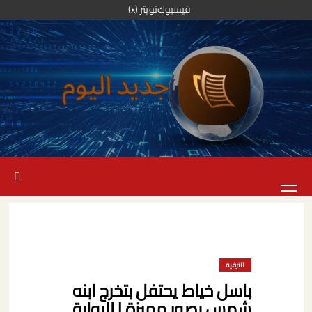
خطي
فيسبوك
تويتر (x)
لى
لمحتوى
القائمة
الرئيسية
الترفيه
باسل خياط يحتفل بتخرج ابنه
شمس بصور مميزة | البوابة