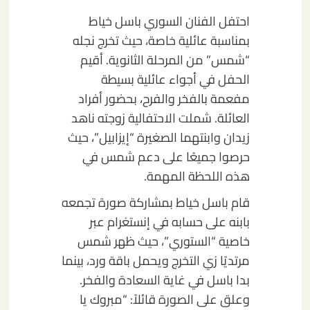
احتفل الفنان السوري باسل خياط
بمناسبة عائلية خاصة، حيث تخرج نجله
“شمس” من المرحلة الثانوية. أقيم
الحفل في أجواء عائلية بسيطة
مفعمة بالفخر والفرح، بحضور أفراد
العائلة. شملت الاحتفالية زوجته ناهد
زيدان وابنتهما الصغيرة “إيزابيل”، حيث
حرصوا جميعًا على دعم شمس في
هذه اللحظة المهمة.
قام باسل خياط بمشاركة صورة تجمعه
بابنه على حسابه في إنستغرام عبر
خاصية “الستوري”، حيث ظهر شمس
مرتديًا زي التخرج ويحمل باقة ورد، بينما
بدا باسل في غاية السعادة والفخر.
وعلق على الصورة قائلاً: “مبروك يا