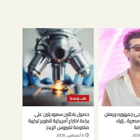
طب وصحة
جئ جمهوره ويعلن
حصول باحثتين سعوديتين على
ة مصرية…إليك
براءة اختراع أمريكية لتطوير تركيبة
ابة
مقاومة لفيروس الإيدز
6 أغسطس، 2026