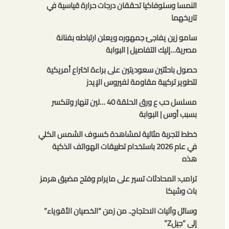
النمسا وسلوفاكيا تحققان درجات حرارة قياسية في
تاريخهما
سامو زين يفاجئ جمهوره ويعلن ارتباطه بفنانة
مصرية…إليك التفاصيل | البوابة
حصول باحثتين سعوديتين على براءة اختراع أمريكية
لتطوير تركيبة مقاومة لفيروس الإيدز
مسلسل حب ع ورق الحلقة 40 …لين تنهار وتنكسر
بسبب أوس | البوابة
خطط لتجربة مثالية لمشاهدة كسوف الشمس الكلي
في عام 2026 باستخدام تطبيقات الهواتف الذكية
هذه
ترامب: المحادثات تسير على مايرام وفتح مضيق هرمز
بات وشيكا
وسائل وآليات الاحتجاج.. من زمن “الخصيان الأقوياء”
إلى “جيلZ”