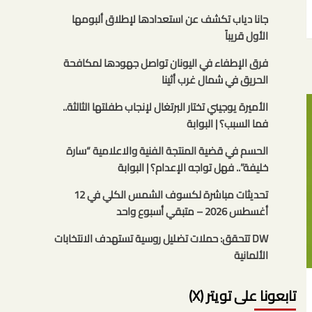
جانا دياب تكشف عن استعدادها لإطلاق ألبومها
الأول قريباً
فرق الإطفاء في اليونان تواصل جهودها لمكافحة
الحريق في شمال غرب أثينا
الأميرة يوجيني تختار البرتغال لإنجاب طفلتها الثالثة..
فما السبب؟ | البوابة
الحسم في قضية المنتجة الفنية والاعلامية “سارة
خليفة”.. فهل تواجه الإعدام؟ | البوابة
تحديثات مباشرة لكسوف الشمس الكلي في 12
أغسطس 2026 – متبقي أسبوع واحد
DW تتحقق: حملات تضليل روسية تستهدف الانتخابات
الألمانية
تابعونا على تويتر (X)