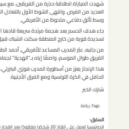
شهدت المباراة انطلاقة حذرة من الفريقين، مع سيط
العديد من الفرص. وانتهى الشوط الأول بالتعادل ال
وسط تألق دفاعي ملحوظ من الأفريقي.
جاء هدف الحسم بعد هجمة مرتدة سريعة قادها البد
تسديدة قوية من خارج المنطقة سكنت الشباك قبيل 
من جانبه، عبّر المدرب المساعد للأفريقي، أحمد الطو
الفريق طوال الموسم، واصفًا إياه بـ”الهدية” لجماهي
الحافل في الكرة التونسية ومع الفرق الأجنبية.
شارك الخبر
Tags:
رياضة
تصفّح
السابق:
إندونيسيا تعمل على إنقاذ 20 شخصًا مفقودًا بعد انف