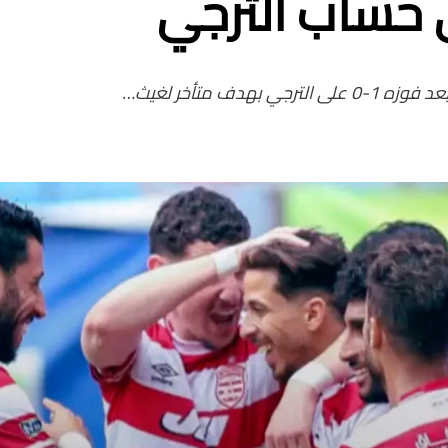
 حساب الترجي
ف متأخر لغيث…