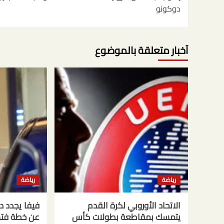
المقالات
دوكونو
آخبار متعلقة بالموضوع
رياضة
رياضة
الاتحاد الأوروبي لكرة القدم
فيفا يجدد دع
يتمسك بمقاطعة بطولات كأس
عن خطة فتح 