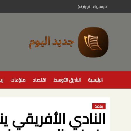
خطي
فيسبوك
تويتر (x)
لى
لمحتوى
الرئيسية
الشرق الأوسط
اقتصاد
منوّعات
ري
رياضة