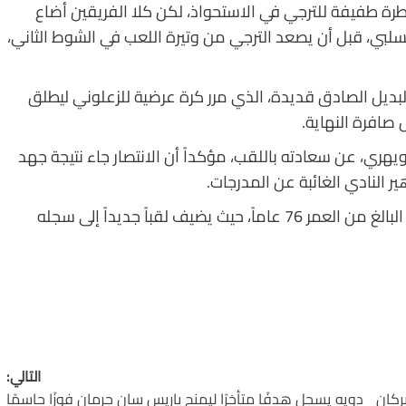
رة طفيفة للترجي في الاستحواذ، لكن كلا الفريقين أضاع
سلبي، قبل أن يصعد الترجي من وتيرة اللعب في الشوط الثاني،
يل الصادق قديدة، الذي مرر كرة عرضية للزعلوني ليطلق
صافرة النهاية.
يهري، عن سعادته باللقب، مؤكداً أن الانتصار جاء نتيجة جهد
ر النادي الغائبة عن المدرجات.
هذا الإنجاز يعزز من أسطورة المدرب فوزي البنزرتي، البالغ من العمر 76 عاماً، حيث يضيف لقباً جديداً إلى سجله
التالي:
جار بركان
دويه يسجل هدفًا متأخرًا ليمنح باريس سان جرمان فوزًا حاسمًا