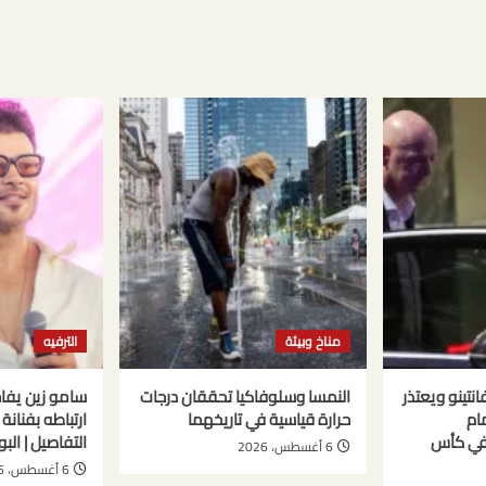
مناخ وبيئة
الترفيه
نتينو ويعتذر
النمسا وسلوفاكيا تحققان درجات
سامو زين يفا
ام
حرارة قياسية في تاريخهما
ارتباطه بفنان
 في كأس
التفاصيل | البو
6 أغسطس، 2026
6 أغسطس، 2026