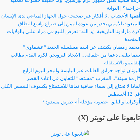
أزمة صحيّة تقلق جمهور كرم بورسين.. وما حقيقة خضوعه لعملية
جراحية؟ | البوابة
أهمها الأعشاب.. 3 أفكار غير صحيحة حول الجهاز المناعي لدى الإنسان
المبعوث الأممي يحذر من عودة اليمن إلى صراع واسع النطاق
كرة مارادونا التاريخية “يد الله” تعرض للبيع في مزاد علني بالولايات
المتحدة
محمد رمضان يكشف عن اسم مسلسله الجديد “عشماوي”
بينما يتلقى دعما من حلفائه… الاتحاد النرويجي لكرة القدم يطالب
إنفانتينو بالاستقالة
اليونان تواجه حرائق الغابات عبر اليابسة والبحر لليوم الرابع
“أزمة سبتة”.. المغرب “مستعد” للتعاون في إعادة القصر
لماذا لا تحتاج إلى سماء صافية تمامًا للاستمتاع بكسوف الشمس الكلي
في 12 أغسطس
أوكرانيا والناتو.. عضوية مؤجلة أم طريق مسدود؟
تابعونا على تويتر (X)