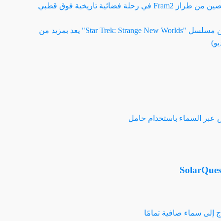
سبيس إكس تطلق رواد فضاء خاصين من طراز Fram2 في رحلة فضائية تاريخية فوق قطبي
المقطع الدعائي للموسم الثالث من مسلسل "Star Trek: Strange New Worlds" يعد بمزيد من
يو)