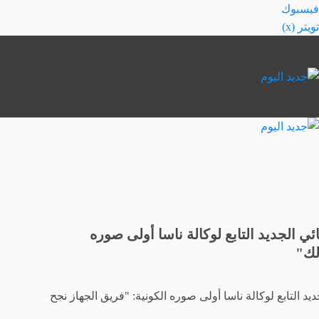
خطي
فيسبوك
لى
تويتر (x)
لمحتوى
سكوب SPHEREx الفضائي الجديد التابع لوكالة ناسا أولى صوره
لك"