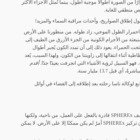
أكثر احمرارًا من الصورة أطوالًا موجية أطول، بينما تُمثل الأجزاء الأكثر
يص منطقي للغاية.
ول إطلاق الصواريخ، وأحداث مراقبة السماء والمزيد!
 احمرار الطول الموجي، زاد طوله. من منظورنا على الأرض
نبعثة من الأجرام الكونية من الجزء الأزرق من الطيف إلى
ت الحمراء. يعود ذلك إلى أن تمدد الكون يُجبر أطوال
 أثناء انتقالها إلى زاويتنا من الكون. ولهذا السبب، يُعد
فهو السبيل لرؤية الأشياء التي انجرفت بعيدًا جدًا.
أقدم
قبل 13.7 مليار سنة.
تلسكوب الفضاء SPHEREx التابع لوكالة ناسا رحلته بعد إطلاقه إلى الفضاء في أوائل
يقول الفريق إن هذه الألواح تُظهر أن كواشف SPHEREx قادرة بالفعل على العمل، من ناحية، ولكنها
قادرة أيضًا على التركيز. ووفقًا للبيان، فإن تركيز SPHEREx أمرٌ لم يكن ممكنًا إلا على الأرض. لا يمكن