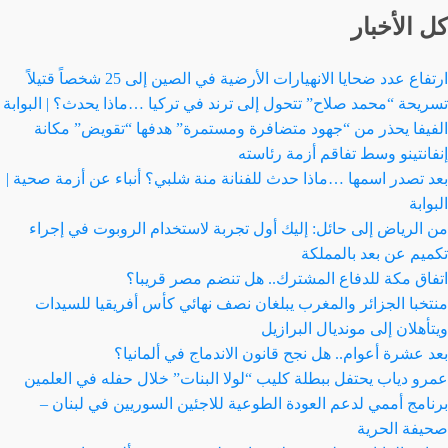
كل الأخبار
ارتفاع عدد ضحايا الانهيارات الأرضية في الصين إلى 25 شخصاً قتيلاً
تسريحة “محمد صلاح” تتحول إلى ترند في تركيا …ماذا يحدث؟ | البوابة
الفيفا يحذر من “جهود متضافرة ومستمرة” هدفها “تقويض” مكانة
إنفانتينو وسط تفاقم أزمة رئاسته
بعد تصدر اسمها …ماذا حدث للفنانة منة شلبي؟ أنباء عن أزمة صحية |
البوابة
من الرياض إلى حائل: إليك أول تجربة لاستخدام الروبوت في إجراء
تكميم عن بعد بالمملكة
اتفاق مكة للدفاع المشترك.. هل تنضم مصر قريبا؟
منتخبا الجزائر والمغرب يبلغان نصف نهائي كأس أفريقيا للسيدات
ويتأهلان إلى مونديال البرازيل
بعد عشرة أعوام.. هل نجح قانون الاندماج في ألمانيا؟
عمرو دياب يحتفل ببطلة كليب “لولا البنات” خلال حفله في العلمين
برنامج أممي لدعم العودة الطوعية للاجئين السوريين في لبنان –
صحيفة الحرية