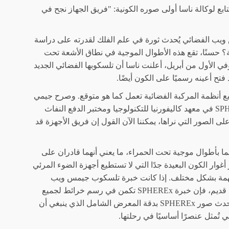
لفضائي الجديد التابع لوكالة ناسا أولى صوره الكونية: "فريق الجهاز نجح في
يب الفضائي يُحدث ثورة في علم الفلك لقدرته على دراسة
ة؟ حسنًا، تقع هذه الأطوال الموجية في نطاق الأشعة تحت
الأول من أبريل، أعلنت ناسا أن تلسكوبها الفضائي الجديد
ميع أنظمة المركبة الفضائية تعمل كما هو متوقع. وصرح جيمي
بوك، الباحث الرئيسي في مشروع SPHEREx في معهد كاليفورنيا للتكنولوجيا ومختبر الدفع النفاث
ً على الصور التي نراها، يمكننا الآن القول إن فريق الأجهزة قد
بأطوال موجية تحت الحمراء، ما يعني أنهما قادران على
غوار الكون البعيدة جدًا التي لا تستطيع أجهزة الضوء المرئي
 المهمة بشكل مختلف. إذا كانت خبرة تلسكوب جيمس ويب
الفضائي تكمن في فك رموز تعقيدات نجم قديم، فإن خبرة SPHEREx تكمن في رسم خرائط لجميع
الأشياء المحيطة به. وللإنصاف، لا تُوضح أحدث صور SPHEREx بدقة المعرض الشامل الذي ينبغي أن
 تُمثل عنصرًا أساسيًا في رحلتها.