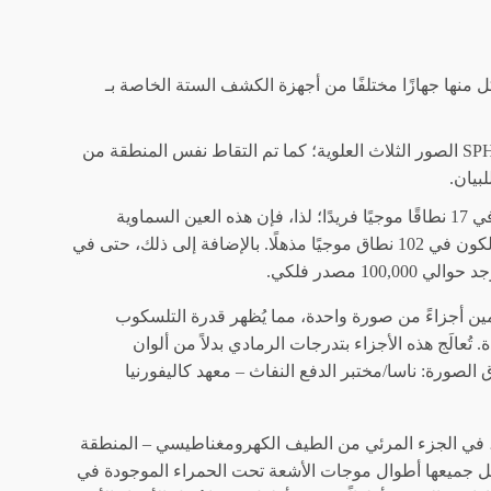
 منها جهازًا مختلفًا من أجهزة الكشف الستة الخاصة بـ
"يغطي مجال الرؤية الكامل لجهاز SPHEREx الصور الثلاث العلوية؛ كما تم التقاط نفس المنطقة من
بيان.
كل كاشف مسؤول عن كشف معلومات في 17 نطاقًا موجيًا فريدًا؛ لذا، فإن هذه العين السماوية
بالأشعة تحت الحمراء قادرة على دراسة الكون في 102 نطاق موجيًا مذهلًا. بالإضافة إلى ذلك، حتى في
1 مصدر فلكي.
يمين أجزاءً من صورة واحدة، مما يُظهر قدرة التلسكوب
 تُعالَج هذه الأجزاء بتدرجات الرمادي بدلاً من ألوان
الصورة: ناسا/مختبر الدفع النفاث – معهد كاليفورنيا
، في الجزء المرئي من الطيف الكهرومغناطيسي – المنطقة
ُمثل جميعها أطوال موجات الأشعة تحت الحمراء الموجودة في