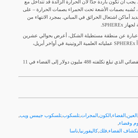
 يجب أن تكون باردة جدًا لأن الحرارة الزائدة قد تتداخل مع
 تُشبه بصمات الأشعة تحت الحمراء بصمات الحرارة – على
يد أماكن اشتعال الحرائق في المباني. بمجرد الانتهاء من
SPHEREx.
و عبارة عن منطقة مستطيلة الشكل، أعرض بحوالي عشرين
مرة من البدر، وفقًا لبيان ناسا. "عندما يبدأ SPHEREx عملياته العلمية الروتينية في أواخر أبريل،
أطلقت وكالة ناسا تلسكوب SPHEREx الفضائي الذي تبلغ تكلفته 488 مليون دولار إلى الفضاء في 11
العين
,
الفضاء
,
الكون
,
المجرات
,
تلسكوب
,
تلسكوب جيمس ويب
,
م وفضاء
,
ستكشاف الفضاء
,
فلك
,
كاليفورنيا
,
ناسا