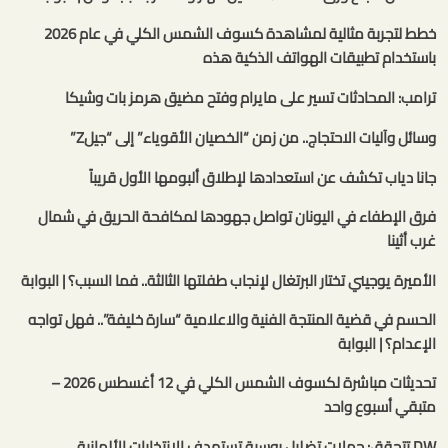
خطط لتجربة مثالية لمشاهدة كسوف الشمس الكلي في عام 2026
باستخدام تطبيقات الهواتف الذكية هذه
ترامب: المحادثات تسير على مايرام وفتح مضيق هرمز بات وشيكا
وسائل وآليات الاحتجاج.. من زمن “الخصيان الأقوياء” إلى “جيلZ”
جانا دياب تكشف عن استعدادها لإطلاق ألبومها الأول قريباً
فرق الإطفاء في اليونان تواصل جهودها لمكافحة الحريق في شمال
غرب أثينا
الأميرة يوجيني تختار البرتغال لإنجاب طفلتها الثالثة.. فما السبب؟ | البوابة
الحسم في قضية المنتجة الفنية والاعلامية “سارة خليفة”.. فهل تواجه
الإعدام؟ | البوابة
تحديثات مباشرة لكسوف الشمس الكلي في 12 أغسطس 2026 –
متبقي أسبوع واحد
DW تتحقق: حملات تضليل روسية تستهدف الانتخابات الألمانية