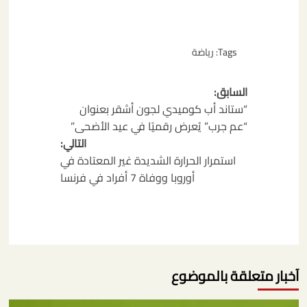
Tags:
رياضة
تصفّح
السابق:
المقالات
“ستاند أب كوميدي لجون أشقر بعنوان
“عم جرب” يُعرض رقميًا في عيد الأضحى”
التالي:
استمرار الحرارة الشديدة غير المعتادة في
أوروبا ووفاة 7 أفراد في فرنسا
آخبار متعلقة بالموضوع