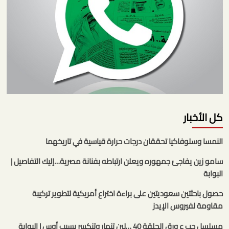
كل الأخبار
النمسا وسلوفاكيا تحققان درجات حرارة قياسية في تاريخهما
سامو زين يفاجئ جمهوره ويعلن ارتباطه بفنانة مصرية…إليك التفاصيل |
البوابة
حصول باحثتين سعوديتين على براءة اختراع أمريكية لتطوير تركيبة
مقاومة لفيروس الإيدز
مسلسل حب ع ورق الحلقة 40 …لين تنهار وتنكسر بسبب أوس | البوابة