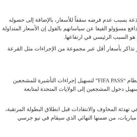
 لاذعة بسبب عدم فرضه سقفاً للأسعار، بالإضافة إلى حصوله
ية بيع. بينما دافع مسؤولو الفيفا عن سياساتهم بالقول إن الأسعار المتداولة
 هو السبب الرئيسي في ارتفاعها.
 تذاكر بأسعار أقل عبر مجموعة من الإجراءات مثل القرعة
أعلنت الفيفا، بالتعاون مع الحكومة الأمريكية، عن نظام “FIFA PASS” لتسهيل إجراءات التأشيرة للمشجعين
يل دخول المشجعين إلى الولايات المتحدة لمتابعة
ي تهدئة المخاوف والانتقادات قبل انطلاق البطولة المرتقبة،
لتي يتوقع أن تشهد مشاركة 48 منتخباً وإقامة 104 مباريات، من ضمنها النهائي الذي سيقام في نيو جرسي