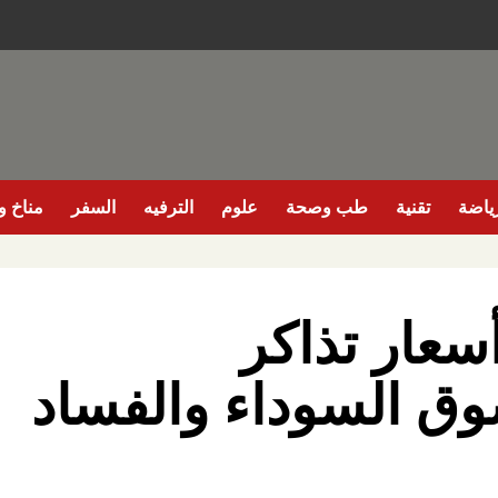
ياضة
تقنية
طب وصحة
علوم
الترفيه
السفر
مناخ وب
سعار تذاكر
وق السوداء والفساد