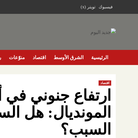
خطي
فيسبوك
تويتر (x)
لى
لمحتوى
الرئيسية
الشرق الأوسط
اقتصاد
منوّعات
ر
اقتصاد
ارتفاع جنوني في أ
المونديال: هل الس
السبب؟