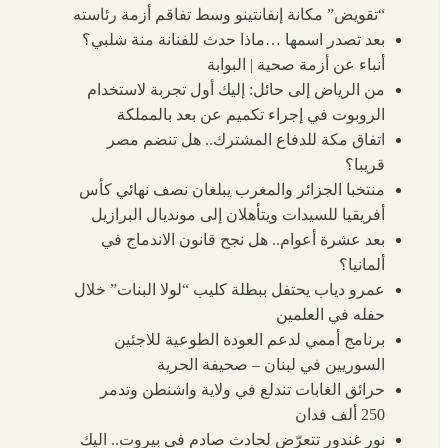
“تقويض” مكانة إنفانتينو وسط تفاقم أزمة رئاسته
بعد تصدر اسمها …ماذا حدث للفنانة منة شلبي؟
أنباء عن أزمة صحية | البوابة
من الرياض إلى حائل: إليك أول تجربة لاستخدام
الروبوت في إجراء تكميم عن بعد بالمملكة
اتفاق مكة للدفاع المشترك.. هل تنضم مصر
قريبا؟
منتخبا الجزائر والمغرب يبلغان نصف نهائي كأس
أفريقيا للسيدات ويتأهلان إلى مونديال البرازيل
بعد عشرة أعوام.. هل نجح قانون الاندماج في
ألمانيا؟
عمرو دياب يحتفل ببطلة كليب “لولا البنات” خلال
حفله في العلمين
برنامج أممي لدعم العودة الطوعية للاجئين
السوريين في لبنان – صحيفة الحرية
حرائق الغابات تندلع في ولاية واشنطن وتدمر
250 ألف فدان
نور غندور تتعرّض لحادث صادم في بيروت.. اليك