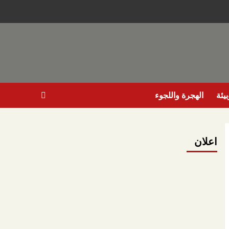
يئة
الهجرة واللجوء
اعلان