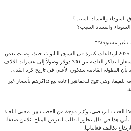
 السوداء والفساد السبب؟
تواجه أسعار تذاكر مباريات كأس العالم لكرة القدم 2026 ارتفاعات كبيرة في السوق الثانوية، حيث وصلت بعض
الباقات الفاخرة إلى 2.3 مليون دولار، بينما تتراوح أسعار التذاكر العادية بين 300 دولار وصولاً إلى عشرات الآلاف
 بأن البطولة القادمة ستكون الأغلى في تاريخ كرة القدم.
اكر عبر منصة “FIFA Marketplace” التابعة للفيفا، وهي تتيح للجماهير إعادة بيع تذاكرهم بأسعار غير
.
ا الحدث الرياضي، وتُثير موجة من الغضب بين محبي اللعبة
. يأتي هذا في ظل تجاوز الطلب للعرض المتاح بثلاثين ضعفاً،
فاع تكاليف فعالياتها.