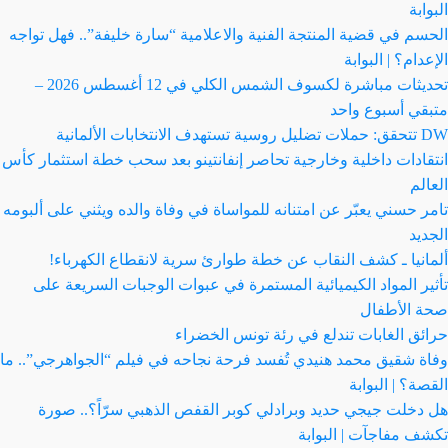
البوابة
الحسم في قضية المنتجة الفنية والاعلامية “سارة خليفة”.. فهل تواجه
الإعدام؟ | البوابة
تحديثات مباشرة لكسوف الشمس الكلي في 12 أغسطس 2026 –
متبقي أسبوع واحد
DW تتحقق: حملات تضليل روسية تستهدف الانتخابات الألمانية
انتقادات داخلية وخارجية تحاصر إنفانتينو بعد سحب خطة استثمار كأس
العالم
تامر حسني يعبّر عن امتنانه للمواساة في وفاة والده ويثني على ألبومه
الجديد
ألمانيا ـ كشف النقاب عن خطة طوارئ سرية لانقطاع الكهرباء!
تأثير المواد الكيميائية المستمرة في عبوات الوجبات السريعة على
صحة الأطفال
حرائق الغابات تندلع في رئة تونس الخضراء
وفاة شقيق محمد هنيدي تُفسد فرحة نجاحه في فيلم “الجواهرجي”.. ما
القصة؟ | البوابة
هل دخلت جيجي حديد وبرادلي كوبر القفص الذهبي سرّاً؟.. صورة
تكشف مفاجآت | البوابة