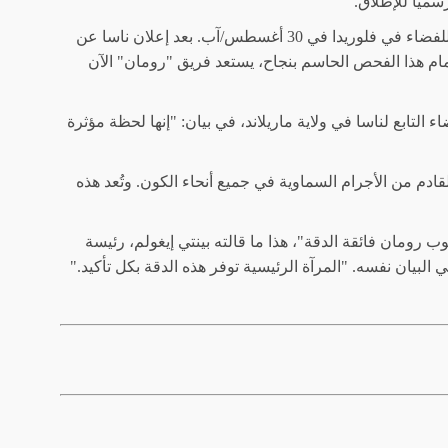
ميًا للإطلاق.
من المقرر إطلاق تلسكوب "رومان"، أحدث تلسكوب فضائي رائد تابع لوكالة ناسا، من مركز كينيدي للفضاء في فلوريدا في 30 أغسطس/آب. بعد إعلان ناسا عن
مام هذا الفحص الحاسم بنجاح، يستعد فريق "رومان" الآن
بع لناسا في ولاية ماريلاند، في بيان: "إنها لحظة مؤثرة
ها 2.4 متر (7.9 قدم)، بتجميع وتركيز الضوء القادم من الأجرام السماوية في جميع أنحاء الكون. وتُعد هذه
ومان فائقة الدقة"، هذا ما قالته بينتي إيغولم، رئيسة
بيان نفسه. "المرآة الرئيسية توفر هذه الدقة بكل تأكيد."