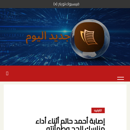
خطي
فيسبوك
تويتر (x)
لى
لمحتوى
القائمة
الرئيسية
الترفيه
إصابة أحمد حاتم أثناء أداء
مناسك الحج وطمأنته