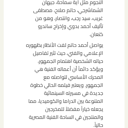
النجوم مثل آية سماحة، جيهان
الشماشرجي، حاتم صلاح، مصطفى
غريب، سيد رجب، وانتصار، وهو من
تأليف أحمد بدوي وإخراج ساندرو
كنعان.
يواصل أحمد حاتم لفت الأنظار بظهوره
الإعلامي والفني، حيث تثير تفاصيل
حياته الشخصية اهتمام الجمهور،
ويؤكد دائماً أن أعماله الفنية هي
المحرك الأساسي لتواصله مع
الجمهور. ويعتبر فيلمه الحالي خطوة
جديدة في مسيرته السينمائية
المتنوعة بين الدراما والكوميديا، مما
يجعله خياراً مفضلاً للمخرجين
والمنتجين في الساحة الفنية المصرية
حالياً.