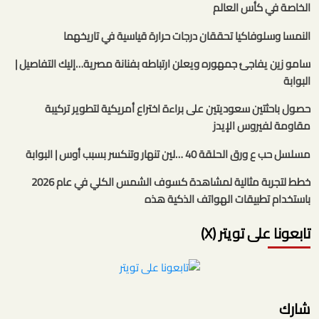
الخاصة في كأس العالم
النمسا وسلوفاكيا تحققان درجات حرارة قياسية في تاريخهما
سامو زين يفاجئ جمهوره ويعلن ارتباطه بفنانة مصرية…إليك التفاصيل |
البوابة
حصول باحثتين سعوديتين على براءة اختراع أمريكية لتطوير تركيبة
مقاومة لفيروس الإيدز
مسلسل حب ع ورق الحلقة 40 …لين تنهار وتنكسر بسبب أوس | البوابة
خطط لتجربة مثالية لمشاهدة كسوف الشمس الكلي في عام 2026
باستخدام تطبيقات الهواتف الذكية هذه
تابعونا على تويتر (X)
شارك