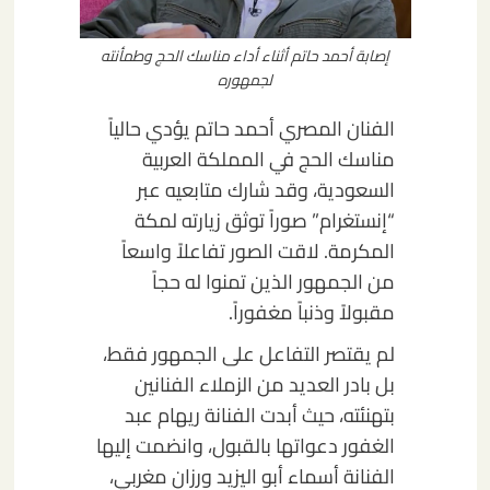
إصابة أحمد حاتم أثناء أداء مناسك الحج وطمأنته
لجمهوره
الفنان المصري أحمد حاتم يؤدي حالياً
مناسك الحج في المملكة العربية
السعودية، وقد شارك متابعيه عبر
“إنستغرام” صوراً توثق زيارته لمكة
المكرمة. لاقت الصور تفاعلاً واسعاً
من الجمهور الذين تمنوا له حجاً
مقبولاً وذنباً مغفوراً.
لم يقتصر التفاعل على الجمهور فقط،
بل بادر العديد من الزملاء الفنانين
بتهنئته، حيث أبدت الفنانة ريهام عبد
الغفور دعواتها بالقبول، وانضمت إليها
الفنانة أسماء أبو اليزيد ورزان مغربي،