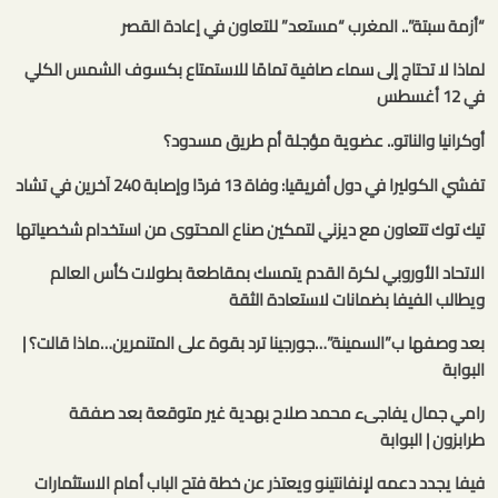
“أزمة سبتة”.. المغرب “مستعد” للتعاون في إعادة القصر
لماذا لا تحتاج إلى سماء صافية تمامًا للاستمتاع بكسوف الشمس الكلي
في 12 أغسطس
أوكرانيا والناتو.. عضوية مؤجلة أم طريق مسدود؟
تفشي الكوليرا في دول أفريقيا: وفاة 13 فردًا وإصابة 240 آخرين في تشاد
تيك توك تتعاون مع ديزني لتمكين صناع المحتوى من استخدام شخصياتها
الاتحاد الأوروبي لكرة القدم يتمسك بمقاطعة بطولات كأس العالم
ويطالب الفيفا بضمانات لاستعادة الثقة
بعد وصفها ب”السمينة”…جورجينا ترد بقوة على المتنمرين…ماذا قالت؟ |
البوابة
رامي جمال يفاجىء محمد صلاح بهدية غير متوقعة بعد صفقة
طرابزون | البوابة
فيفا يجدد دعمه لإنفانتينو ويعتذر عن خطة فتح الباب أمام الاستثمارات