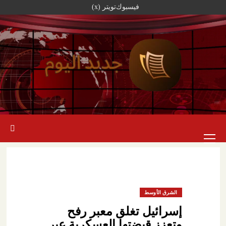
خطي
فيسبوك
تويتر (x)
لى
لمحتوى
القائمة
الرئيسية
الشرق الأوسط
إسرائيل تغلق معبر رفح
وتعزز قبضتها العسكرية عبر