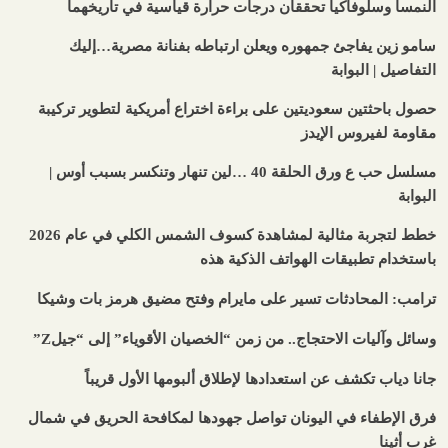
النمسا وسلوفاكيا تحققان درجات حرارة قياسية في تاريخهما
سامو زين يفاجئ جمهوره ويعلن ارتباطه بفنانة مصرية…إليك
التفاصيل | البوابة
حصول باحثتين سعوديتين على براءة اختراع أمريكية لتطوير تركيبة
مقاومة لفيروس الإيدز
مسلسل حب ع ورق الحلقة 40 …لين تنهار وتنكسر بسبب أوس |
البوابة
خطط لتجربة مثالية لمشاهدة كسوف الشمس الكلي في عام 2026
باستخدام تطبيقات الهواتف الذكية هذه
ترامب: المحادثات تسير على مايرام وفتح مضيق هرمز بات وشيكا
وسائل وآليات الاحتجاج.. من زمن “الخصيان الأقوياء” إلى “جيلZ”
جانا دياب تكشف عن استعدادها لإطلاق ألبومها الأول قريباً
فرق الإطفاء في اليونان تواصل جهودها لمكافحة الحريق في شمال
غرب أثينا