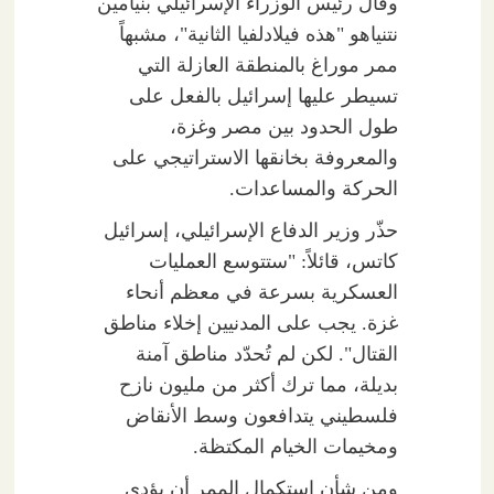
وقال رئيس الوزراء الإسرائيلي بنيامين
نتنياهو "هذه فيلادلفيا الثانية"، مشبهاً
ممر موراغ بالمنطقة العازلة التي
تسيطر عليها إسرائيل بالفعل على
طول الحدود بين مصر وغزة،
والمعروفة بخانقها الاستراتيجي على
الحركة والمساعدات.
حذّر وزير الدفاع الإسرائيلي، إسرائيل
كاتس، قائلاً: "ستتوسع العمليات
العسكرية بسرعة في معظم أنحاء
غزة. يجب على المدنيين إخلاء مناطق
القتال". لكن لم تُحدّد مناطق آمنة
بديلة، مما ترك أكثر من مليون نازح
فلسطيني يتدافعون وسط الأنقاض
ومخيمات الخيام المكتظة.
ومن شأن استكمال الممر أن يؤدي