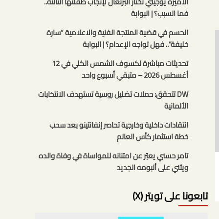
الأميرة يوجيني تختار البرتغال لإنجاب طفلتها الثالثة..
فما السبب؟ | البوابة
الحسم في قضية المنتجة الفنية والاعلامية “سارة
خليفة”.. فهل تواجه الإعدام؟ | البوابة
تحديثات مباشرة لكسوف الشمس الكلي في 12
أغسطس 2026 – متبقي أسبوع واحد
DW تتحقق: حملات تضليل روسية تستهدف الانتخابات
الألمانية
انتقادات داخلية وخارجية تحاصر إنفانتينو بعد سحب
خطة استثمار كأس العالم
تامر حسني يعبّر عن امتنانه للمواساة في وفاة والده
ويثني على ألبومه الجديد
تابعونا على تويتر (X)