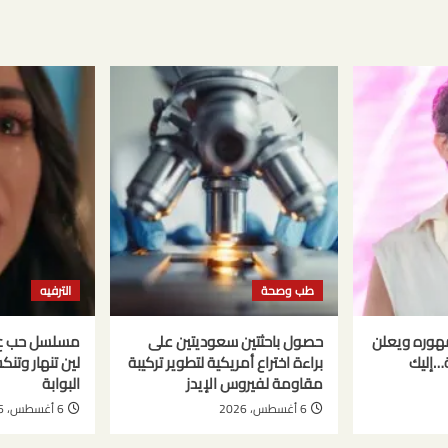
طب وصحة
الترفيه
هوره ويعلن
حصول باحثتين سعوديتين على
ة…إليك
براءة اختراع أمريكية لتطوير تركيبة
لين تنهار وتن
مقاومة لفيروس الإيدز
البوابة
6 أغسطس، 2026
6 أغسطس، 2026