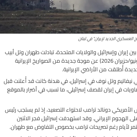
 العسكري الجديد لإيران" في لبنان
بين إيران وإسرائيل والولايات المتحدة، تبادلت طهران وتل أبيب
الضربات الصاروخية. وأعلنت إسرائيل يوم الاثنين (8 يونيو/حزيران 2026) عن موجة جديدة من الصواريخ الإيرانية
دة أُطلقت من الأراضي الإيرانية.
 نيفاتيم وتل نوف في إسرائيل، في هدنة كانت قد أُعلنت قبل
ويات في إيران لقصف إسرائيلي، ما تسبب في أضرار بالموقع
الأمريكي دونالد ترامب لاحتواء التصعيد، إذ لم يستجب رئيس
د على الهجوم الإيراني. وقد استهدفت إسرائيل فجر الاثنين
تستمر لأيام رغم تصريحات ترامب بخصوص التفاوض مع طهران.