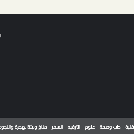
ا
قنية
طب وصحة
علوم
الترفيه
السفر
مناخ وبيئة
الهجرة واللجوء