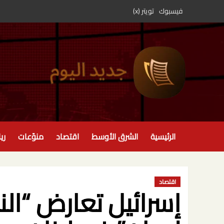
خطي
فيسبوك
تويتر (x)
لى
لمحتوى
الرئيسية
الشرق الأوسط
اقتصاد
منوّعات
ري
اقتصاد
إسرائيل تعارض “ال