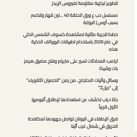
لتطوير تركيبة مقاومة لفيروس الإيدز
مسلسل حب ع ورق الحلقة 40 …لين تنهار وتنكسر
بسبب أوس | البوابة
خطط لتجربة مثالية لمشاهدة كسوف الشمس الكلي
في عام 2026 باستخدام تطبيقات الهواتف الذكية
هذه
ترامب: المحادثات تسير على مايرام وفتح مضيق هرمز
بات وشيكا
وسائل وآليات الاحتجاج.. من زمن “الخصيان الأقوياء”
إلى “جيلZ”
جانا دياب تكشف عن استعدادها لإطلاق ألبومها
الأول قريباً
فرق الإطفاء في اليونان تواصل جهودها لمكافحة
الحريق في شمال غرب أثينا