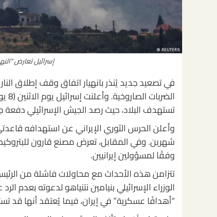
إسرائيل تعارض "النهج
في تصعيد جديد يُنذر بانهيار اتفاق وقف إطلاق النار 
تستهدف البلاد، حيث رصد الجيش الإسرائيلي دفعة جدي
وأعلن الحرس الثوري الإيراني عن استهدافه قاعدتي
شهرين. وفي المقابل، تعرض مصنع قارون للبتروكيما
وفقًا لمسؤولين إيرانيين.
تتزامن هذه الأحداث مع محاولات فاشلة من الرئيس 
الوزراء الإسرائيلي بنيامين نتنياهو لدعوته بعدم الر
“أهدافًا عسكرية” في إيران، فيما يُعتقد أنها قد 