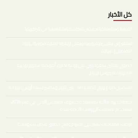
كل الأخبار
النمسا وسلوفاكيا تحققان درجات حرارة قياسية في تاريخهما
سامو زين يفاجئ جمهوره ويعلن ارتباطه بفنانة مصرية…إليك
التفاصيل | البوابة
حصول باحثتين سعوديتين على براءة اختراع أمريكية لتطوير تركيبة
مقاومة لفيروس الإيدز
مسلسل حب ع ورق الحلقة 40 …لين تنهار وتنكسر بسبب أوس | البوابة
خطط لتجربة مثالية لمشاهدة كسوف الشمس الكلي في عام 2026
باستخدام تطبيقات الهواتف الذكية هذه
ترامب: المحادثات تسير على مايرام وفتح مضيق هرمز بات وشيكا