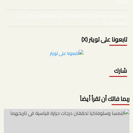
العالم
تامر حسني يعبّر عن امتنانه للمواساة في وفاة والده ويثني على
ألبومه الجديد
تابعونا على تويتر (X)
شارك
ربما فاتك أن تقرأ أيضاً