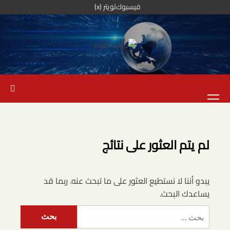
خطي
فيسبوك
تويتر (x)
لى
لمحتوى
القائمة
الرئيسية
لم يتم العثور على نتائج
يبدو أننا لا نستطيع العثور على ما تبحث عنه. ربما قد
يساعدك البحث.
البحث
عن: