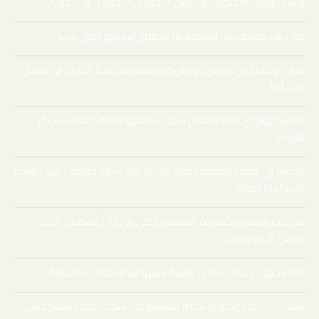
وسائل وآليات الاحتجاج.. من زمن “الخصيان الأقوياء” إلى “جيلZ”
جانا دياب تكشف عن استعدادها لإطلاق ألبومها الأول قريباً
فرق الإطفاء في اليونان تواصل جهودها لمكافحة الحريق في شمال
غرب أثينا
الأميرة يوجيني تختار البرتغال لإنجاب طفلتها الثالثة.. فما السبب؟ |
البوابة
الحسم في قضية المنتجة الفنية والاعلامية “سارة خليفة”.. فهل تواجه
الإعدام؟ | البوابة
تحديثات مباشرة لكسوف الشمس الكلي في 12 أغسطس 2026 –
متبقي أسبوع واحد
DW تتحقق: حملات تضليل روسية تستهدف الانتخابات الألمانية
انتقادات داخلية وخارجية تحاصر إنفانتينو بعد سحب خطة استثمار كأس