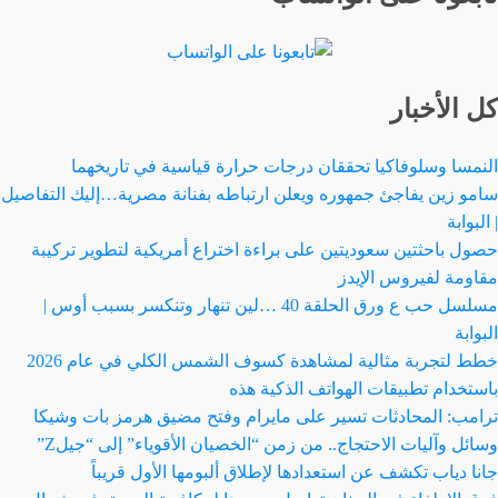
كل الأخبار
النمسا وسلوفاكيا تحققان درجات حرارة قياسية في تاريخهما
سامو زين يفاجئ جمهوره ويعلن ارتباطه بفنانة مصرية…إليك التفاصيل
| البوابة
حصول باحثتين سعوديتين على براءة اختراع أمريكية لتطوير تركيبة
مقاومة لفيروس الإيدز
مسلسل حب ع ورق الحلقة 40 …لين تنهار وتنكسر بسبب أوس |
البوابة
خطط لتجربة مثالية لمشاهدة كسوف الشمس الكلي في عام 2026
باستخدام تطبيقات الهواتف الذكية هذه
ترامب: المحادثات تسير على مايرام وفتح مضيق هرمز بات وشيكا
وسائل وآليات الاحتجاج.. من زمن “الخصيان الأقوياء” إلى “جيلZ”
جانا دياب تكشف عن استعدادها لإطلاق ألبومها الأول قريباً