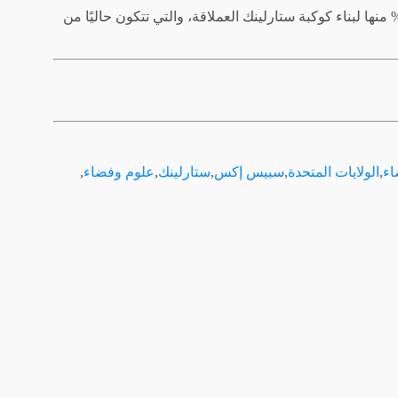
لقت شركة سبيس إكس الآن 106 مهمة فالكون 9 في عام 2024. وقد تم تخصيص ما يقرب من 70% منها لبناء كوكبة ستارلينك العملاقة، والتي تتكون حاليًا من
اء
,
الولايات المتحدة
,
سبيس إكس
,
ستارلينك
,
علوم وفضاء
,