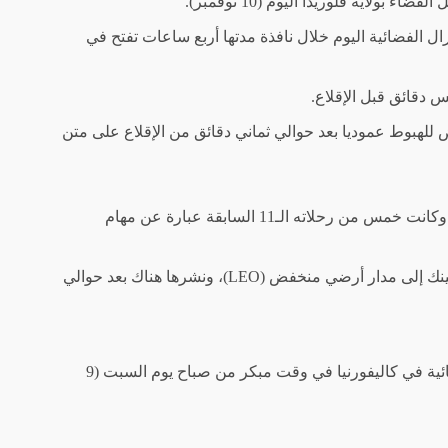
حطة كيب كانافيرال الفضائية اليوم خلال نافذة مدتها أربع ساعات تفتح في
وعة، فإن المرحلة الأولى من صاروخ فالكون 9 ستعود إلى الأرض للهبوط عموديا بعد حوالي ثماني دقائق من الإقلاع على متن
ستكون هذه هي عملية الإطلاق والهبوط الثانية عشرة لهذا الصاروخ، وفقًا لوصف مهمة سبيس إكس. وكانت خمس من رحلاته الـ11 السابقة عبارة عن مهام
وفي الوقت نفسه، ستواصل المرحلة العليا من صاروخ فالكون 9 حمل 24 قمرًا صناعيًا من نوع ستارلينك إلى مدار أرضي منخفض (LEO)، ونشرها هناك بعد حوالي
ويأتي إطلاق اليوم في أعقاب مهمة أخرى لبرنامج ستارلينك، والتي انطلقت من قاعدة فاندنبرج الفضائية في كاليفورنيا في وقت مبكر من صباح يوم السبت (9