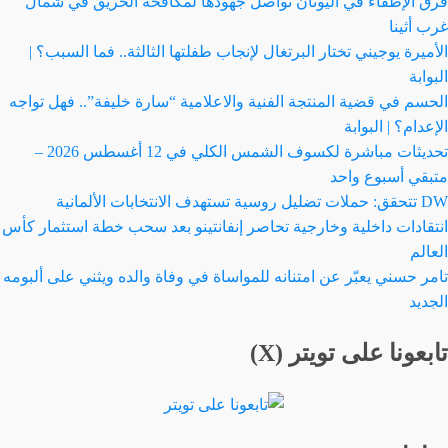
فرق الإطفاء في اليونان تواصل جهودها لمكافحة الحريق في شمال
غرب أثينا
الأميرة يوجيني تختار البرتغال لإنجاب طفلتها الثالثة.. فما السبب؟ |
البوابة
الحسم في قضية المنتجة الفنية والاعلامية “سارة خليفة”.. فهل تواجه
الإعدام؟ | البوابة
تحديثات مباشرة لكسوف الشمس الكلي في 12 أغسطس 2026 –
متبقي أسبوع واحد
DW تتحقق: حملات تضليل روسية تستهدف الانتخابات الألمانية
انتقادات داخلية وخارجية تحاصر إنفانتينو بعد سحب خطة استثمار كأس
العالم
تامر حسني يعبّر عن امتنانه للمواساة في وفاة والده ويثني على ألبومه
الجديد
تابعونا على تويتر (X)