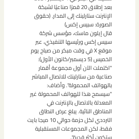
بعد إطلاق 20 قمرًا صناعيًا لشبكة
الإنترنت ستارلينك إلى المدار.
(حقوق
الصورة: سبيس إكس)
قال إيلون ماسك، مؤسس شركة
سبيس إكس ورئيسها التنفيذي، عبر
موقع X في وقت مبكر من صباح يوم
الخميس (5 ديسمبر/كانون الأول):
"اكتملت الآن أول مجموعة أقمار
صناعية من ستارلينك للاتصال المباشر
بالهواتف المحمولة". وأضاف:
"سيسمح هذا للهواتف المحمولة غير
المعدلة بالاتصال بالإنترنت في
المناطق النائية. يبلغ عرض النطاق
الترددي لكل حزمة حوالي 10 ميجا بايت
فقط، لكن المجموعات المستقبلية
ستكون أكثر قدرة".