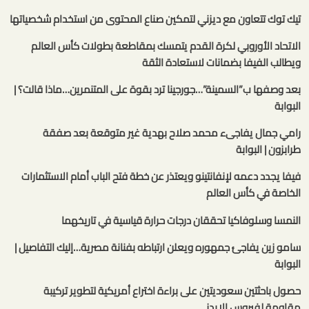
تيك توك تتعاون مع ديزني لتمكين صناع المحتوى من استخدام شخصياتها
الاتحاد الأوروبي لكرة القدم يتمسك بمقاطعة بطولات كأس العالم
ويطالب الفيفا بضمانات لاستعادة الثقة
بعد وصفها ب”السمينة”…جورجينا ترد بقوة على المتنمرين…ماذا قالت؟ |
البوابة
رامي جمال يفاجىء محمد صلاح بهدية غير متوقعة بعد صفقة
طرابزون | البوابة
فيفا يجدد دعمه لإنفانتينو ويعتذر عن خطة فتح الباب أمام الاستثمارات
الخاصة في كأس العالم
النمسا وسلوفاكيا تحققان درجات حرارة قياسية في تاريخهما
سامو زين يفاجئ جمهوره ويعلن ارتباطه بفنانة مصرية…إليك التفاصيل |
البوابة
حصول باحثتين سعوديتين على براءة اختراع أمريكية لتطوير تركيبة
مقاومة لفيروس الإيدز