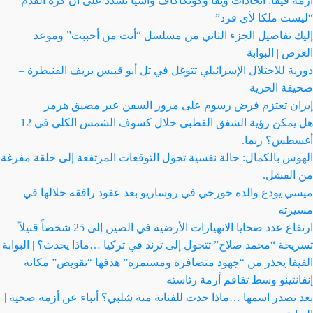
أزمة فيفا: اتحادات ويفا وكونكاكاف وآسيا تشدد على أن كرة القدم
“ليست ملكا لأي فرد”
إليك تفاصيل الجزء الثاني من مسلسل “أنت من أحببت” وموعد
العرض | البوابة
دورية للاحتلال الإسرائيلي تتوغل في تل أبو قبيس بريف القنيطرة –
صحيفة الحرية
إيران تعتزم فرض رسوم على مرور السفن عبر مضيق هرمز
هل يمكن رؤية الشفق القطبي خلال كسوف الشمس الكلي في 12
أغسطس؟ ربما.
الهوس بالكمال: حالة نفسية تحول التوقعات المرتفعة إلى حلقة مفرغة
من الفشل.
ميسي يودع والده خورخي في روساريو بعد عقود رافقه خلالها في
مسيرته
ارتفاع عدد ضحايا الانهيارات الأرضية في الصين إلى 25 شخصاً قتيلاً
تسريحة “محمد صلاح” تتحول إلى ترند في تركيا …ماذا يحدث؟ | البوابة
الفيفا يحذر من “جهود متضافرة ومستمرة” هدفها “تقويض” مكانة
إنفانتينو وسط تفاقم أزمة رئاسته
بعد تصدر اسمها …ماذا حدث للفنانة منة شلبي؟ أنباء عن أزمة صحية |