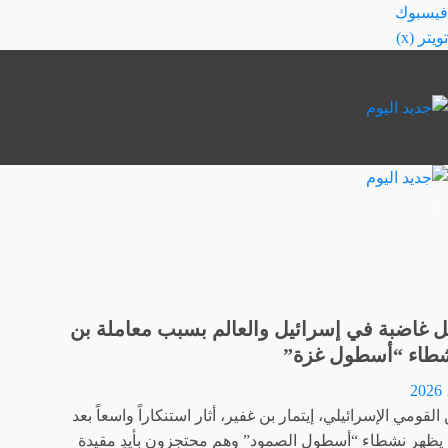
خطي
فيسبوك
لى
تويتر (x)
لمحتوى
ل غاضبة في إسرائيل والعالم بسبب معاملة بن
شطاء “أسطول غزة”
القومي الإسرائيلي، إيتمار بن غفير، أثار استنكاراً واسعاً بعد
 يظهر نشطاء “أسطول الصمود” وهم محتجزون بأيدٍ مقيدة